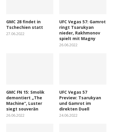
GMC 28 findet in
UFC Vegas 57: Gamrot
Tschechien statt
ringt Tsarukyan
nieder, Rakhmonov
27.06.2022
spielt mit Magny
26.06.2022
GMC FN 15: Smolik
UFC Vegas 57
demontiert „The
Preview: Tsarukyan
Machine“, Luster
und Gamrot im
siegt souverän
direkten Duell
26.06.2022
24.06.2022