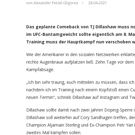
von Alexander Petzel-Gligorea
28.04.2021
TJ Dillashaw (Fo
Das geplante Comeback von TJ Dillashaw muss noc
im UFC-Bantamgewicht sollte eigentlich am 8. Ma
Training muss der Hauptkampf nun verschoben w
Wie der Amerikaner in den sozialen Netzwerken erklärte
rechte Augenbraue aufplatzen ließ. Zehn Tage vor dem
Kampfabsage.
„Ich bin sehr traurig, euch mitteilen zu müssen, das
nachdem ich im Training nach einem Kopfstoß einen Cu
neuen Termin“, schrieb Dillashaw auf Instagram und Twi
Dillashaw sollte damit nach zwei Jahren Doping-Sperre 
Dillashaw soll weiterhin auf Cory Sandhagen treffen, de
Champion Aljamain Sterling und Ex-Champion Petr Yan he
zweites Mal kämpfen sollen.