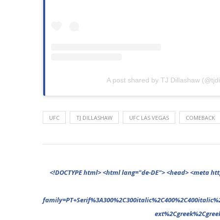
A post shared by TJ Dillashaw (@tjd
UFC
TJ DILLASHAW
UFC LAS VEGAS
COMEBACK
<!DOCTYPE html> <html lang="de-DE"> <head> <meta http-equiv="Content-Type" content="text/html; charset=UTF-8"/> <meta name="google-site-verification" content="cVGVUvWocm1gvSHxvrjHxzeA4oYlTAvZPb6G_EJBd1U" /> <!-- This website is powered by TYPO3 - inspiring people to share! TYPO3 is a free open source Content Management Framework initially created by Kasper Skaarhoj and licensed under GNU/GPL. TYPO3 is copyright 1998-2022 of Kasper Skaarhoj. Extensions are copyright of their respective owners. Information and contribution at https://typo3.org/ --> <base href="."> <title>News</title> <meta name="generator" content="TYPO3 CMS"/> <meta name="viewport" content="width=device-width,minimum-scale=1"/> <meta name="revisit-after" content="1 days"/> <meta name="allow-search" content="yes"/> <link rel="stylesheet" type="text/css" href="//fonts.googleapis.com/css?family=PT+Serif%3A300%2C300italic%2C400%2C400italic%2C500%2C500italic%2C700%2C700italic%2C800%2C800italic%7CPlayfair+Display+SC%3A300%2C300italic%2C400%2C400italic%2C500%2C500italic%2C700%2C700italic%2C800%2C800italic%7CMontserrat%3A300%2C300italic