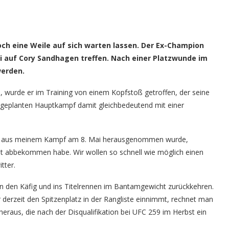
to: Florian Sädler/GNP1.de)
h eine Weile auf sich warten lassen. Der Ex-Champion
i auf Cory Sandhagen treffen. Nach einer Platzwunde im
erden.
, wurde er im Training von einem Kopfstoß getroffen, der seine
 geplanten Hauptkampf damit gleichbedeutend mit einer
s ich aus meinem Kampf am 8. Mai herausgenommen wurde,
t abbekommen habe. Wir wollen so schnell wie möglich einen
tter.
in den Käfig und ins Titelrennen im Bantamgewicht zurückkehren.
r derzeit den Spitzenplatz in der Rangliste einnimmt, rechnet man
raus, die nach der Disqualifikation bei UFC 259 im Herbst ein