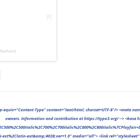
illashaw)
%2C400%2C400italic%2C500%2C500italic%2C700%2C700italic%2C800%2C800italic%7COpen+Sans%3A300%2C300italic%2C400%2C400italic%2C500%2C500italic%2C700%2C700italic%2C800%2C800italic%26subset%3Dcyrillic%2Ccyrillic-ext%2Cgreek%2Cgreek-ext%2Clatin-ext&amp;#038;ver=1.0" media="all"> <link rel="stylesheet" type="text/css" href="https://www.gnp1.de/files/typo3conf/ext/gnp_base/resources/public/assets/fonts/fonts-1616255617.css" media="all"> <link rel="stylesheet" type="text/css" href="https://www.gnp1.de/files/typo3conf/ext/gnp_base/resources/public/assets/vendor/vendor-1616255617.css" media="all"> <link rel="stylesheet" type="text/css" href="https://www.gnp1.de/files/typo3conf/ext/gnp_base/resources/public/assets/vendor/cookieconsent.min-1616255617.css" media="all"> <link rel="stylesheet" type="text/css" href="https://www.gnp1.de/files/typo3conf/ext/gnp_base/resources/public/assets/theme/_reset-1616255617.css" media="all"> <link rel="stylesheet" type="text/css" href="https://www.gnp1.de/files/typo3conf/ext/gnp_base/resources/public/assets/theme/mansonry-1616255617.css" media="all"> <link rel="stylesheet" type="text/css" href="https://www.gnp1.de/files/typo3conf/ext/gnp_base/resources/public/assets/theme/search-1616255617.css" media="all"> <link rel="stylesheet" type="text/css" href="https://www.gnp1.de/files/typo3conf/ext/gnp_base/resources/public/assets/theme/404-1616255617.css" media="all"> <link rel="stylesheet" type="t