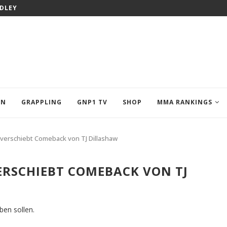
ODLEY
EN
GRAPPLING
GNP1 TV
SHOP
MMA RANKINGS
 verschiebt Comeback von TJ Dillashaw
VERSCHIEBT COMEBACK VON TJ
en sollen.