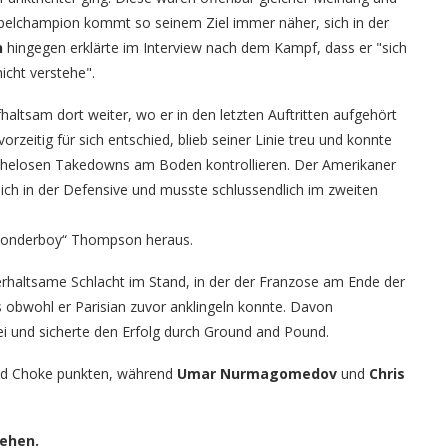
pelchampion kommt so seinem Ziel immer näher, sich in der
n
hingegen erklärte im Interview nach dem Kampf, dass er "sich
icht verstehe".
altsam dort weiter, wo er in den letzten Auftritten aufgehört
rzeitig für sich entschied, blieb seiner Linie treu und konnte
helosen Takedowns am Boden kontrollieren. Der Amerikaner
ich in der Defensive und musste schlussendlich im zweiten
Wonderboy“ Thompson heraus.
terhaltsame Schlacht im Stand, in der der Franzose am Ende der
s obwohl er Parisian zuvor anklingeln konnte. Davon
i und sicherte den Erfolg durch Ground and Pound.
ed Choke punkten, während
Umar Nurmagomedov
und
Chris
ehen.