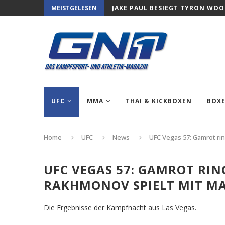
MEISTGELESEN
JAKE PAUL BESIEGT TYRON WO
UFC
MMA
THAI & KICKBOXEN
BOX
Home
UFC
News
UFC Vegas 57: Gamrot ri
UFC VEGAS 57: GAMROT RIN
RAKHMONOV SPIELT MIT M
Die Ergebnisse der Kampfnacht aus Las Vegas.