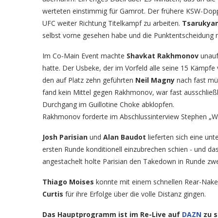
werteten einstimmig für Gamrot. Der frühere KSW-Dop
UFC weiter Richtung Titelkampf zu arbeiten.
Tsarukya
selbst vorne gesehen habe und die Punktentscheidung n
Im Co-Main Event machte
Shavkat Rakhmonov
unaufh
hatte. Der Usbeke, der im Vorfeld alle seine 15 Kämpfe vo
den auf Platz zehn geführten
Neil Magny
nach fast mü
fand kein Mittel gegen Rakhmonov, war fast ausschließl
Durchgang im Guillotine Choke abklopfen.
Rakhmonov forderte im Abschlussinterview Stephen „
Josh Parisian
und
Alan Baudot
lieferten sich eine un
ersten Runde konditionell einzubrechen schien - und da
angestachelt holte Parisian den Takedown in Runde zwe
Thiago Moises
konnte mit einem schnellen Rear-Nak
Curtis
für ihre Erfolge über die volle Distanz gingen.
Das Hauptprogramm ist im Re-Live auf
DAZN
zu s