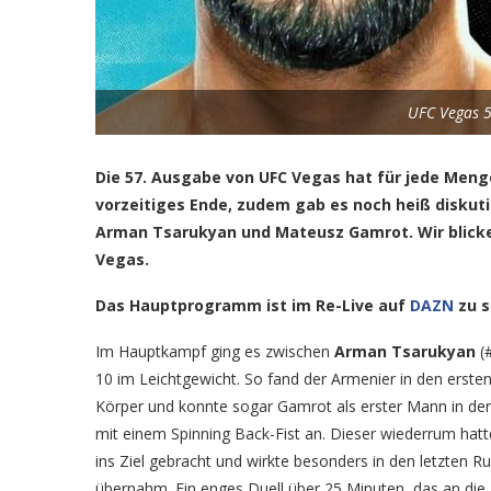
UFC Vegas 5
Die 57. Ausgabe von UFC Vegas hat für jede Men
vorzeitiges Ende, zudem gab es noch heiß diskut
Arman Tsarukyan und Mateusz Gamrot. Wir blicke
Vegas.
Das Hauptprogramm ist im Re-Live auf
DAZN
zu s
Im Hauptkampf ging es zwischen
Arman Tsarukyan
(
10 im Leichtgewicht. So fand der Armenier in den erst
Körper und konnte sogar Gamrot als erster Mann in der
mit einem Spinning Back-Fist an. Dieser wiederrum hat
ins Ziel gebracht und wirkte besonders in den letzten R
übernahm. Ein enges Duell über 25 Minuten, das an die 