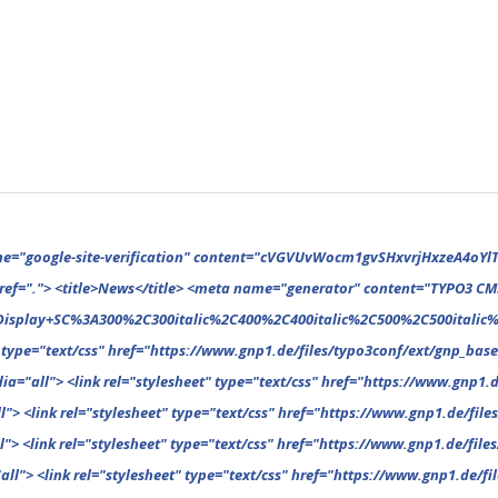
ext/css" href="https://www.gnp1.de/files/typo3conf/ext/gnp_base/resources/public/assets/theme/breadcrumb-1616255617.css" media="all"> <link rel="stylesheet" type="text/css" href="https://www.gnp1.de/files/typo3conf/ext/gnp_base/resources/public/assets/theme/category-1616255617.css" media="all"> <link rel="stylesheet" type="text/css" href="https://www.gnp1.de/files/typo3conf/ext/gnp_base/resources/public/assets/theme/column-1616255617.css" media="all"> <link rel="stylesheet" type="text/css" href="https://www.gnp1.de/files/typo3conf/ext/gnp_base/resources/public/assets/theme/comments-1616255617.css" media="all"> <link rel="stylesheet" type="text/css" href="https://www.gnp1.de/files/typo3conf/ext/gnp_base/resources/public/assets/theme/featured-1616255617.css" media="all"> <link rel="stylesheet" type="text/css" href="https://www.gnp1.de/files/typo3conf/ext/gnp_base/resources/public/assets/theme/footer-1616255617.css" media="all"> <link rel="stylesheet" type="text/css" href="https://www.gnp1.de/files/typo3conf/ext/gnp_base/resources/public/assets/theme/general-1616255617.css" media="all"> <link rel="stylesheet" type="text/css" href="https://www.gnp1.de/files/typo3conf/ext/gnp_base/resources/public/assets/theme/header-1616255617.css" media="all"> <link rel="stylesheet" type="text/css" href="https://www.gnp1.de/files/typo3conf/ext/gnp_base/resources/public/assets/theme/homepagetitle-1616255617.css" media="all"> <link r