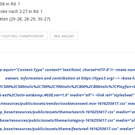
08 in Rd. 1
oke nach 2:27 in Rd. 1
ten (29-28, 28-29, 30-27)
E FIGHTING CHAMPIONSHIP
NEIL MAGNY
%2C400%2C400italic%2C500%2C500italic%2C700%2C700italic%2C800%2C800italic%7COpen+Sans%3A300%2C300italic%2C400%2C400italic%2C500%2C500italic%2C700%2C700italic%2C800%2C800italic%26subset%3Dcyrillic%2Ccyrillic-ext%2Cgreek%2Cgreek-ext%2Clatin-ext&amp;#038;ver=1.0" media="all"> <link rel="stylesheet" type="text/css" href="https://www.gnp1.de/files/typo3conf/ext/gnp_base/resources/public/assets/fonts/fonts-1616255617.css" media="all"> <link rel="stylesheet" type="text/css" href="https://www.gnp1.de/files/typo3conf/ext/gnp_base/resources/public/assets/vendor/vendor-1616255617.css" media="all"> <link rel="stylesheet" type="text/css" href="https://www.gnp1.de/files/typo3conf/ext/gnp_base/resources/public/assets/vendor/cookieconsent.min-1616255617.css" media="all"> <link rel="stylesheet" type="text/css" href="https://www.gnp1.de/files/typo3conf/ext/gnp_base/resources/public/assets/theme/_reset-1616255617.css" media="all"> <link rel="stylesheet" type="text/css" href="https://www.gnp1.de/files/typo3conf/ext/gnp_base/resources/public/assets/theme/mansonry-1616255617.css" media="all"> <link rel="stylesheet" type="text/css" href="https://www.gnp1.de/files/typo3conf/ext/gnp_base/resources/public/assets/theme/search-1616255617.css" media="all"> <link rel="stylesheet" type="text/css" href="https://www.gnp1.de/files/typo3conf/ext/gnp_base/resources/public/assets/theme/404-1616255617.css" media="all"> <link rel="stylesheet" type="t