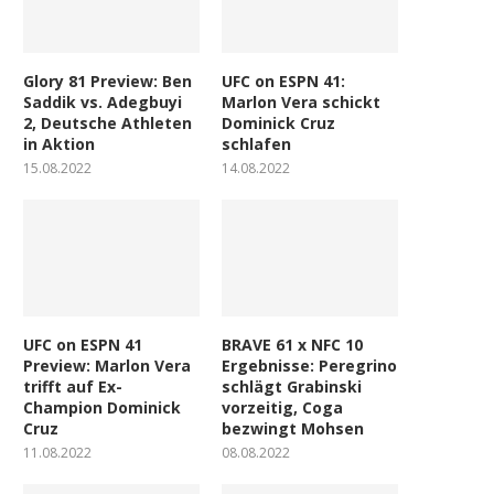
Glory 81 Preview: Ben
UFC on ESPN 41:
Saddik vs. Adegbuyi
Marlon Vera schickt
2, Deutsche Athleten
Dominick Cruz
in Aktion
schlafen
15.08.2022
14.08.2022
UFC on ESPN 41
BRAVE 61 x NFC 10
Preview: Marlon Vera
Ergebnisse: Peregrino
trifft auf Ex-
schlägt Grabinski
Champion Dominick
vorzeitig, Coga
Cruz
bezwingt Mohsen
11.08.2022
08.08.2022