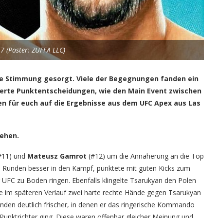
7 (Poster: ZUFFA LLC)
ge Stimmung gesorgt. Viele der Begegnungen fanden ein
ierte Punktentscheidungen, wie den Main Event zwischen
n für euch auf die Ergebnisse aus dem UFC Apex aus Las
ehen.
#11) und
Mateusz Gamrot
(#12) um die Annäherung an die Top
en Runden besser in den Kampf, punktete mit guten Kicks zum
 UFC zu Boden ringen. Ebenfalls klingelte Tsarukyan den Polen
te im späteren Verlauf zwei harte rechte Hände gegen Tsarukyan
unden deutlich frischer, in denen er das ringerische Kommando
Punktrichter ging. Diese waren offenbar gleicher Meinung und