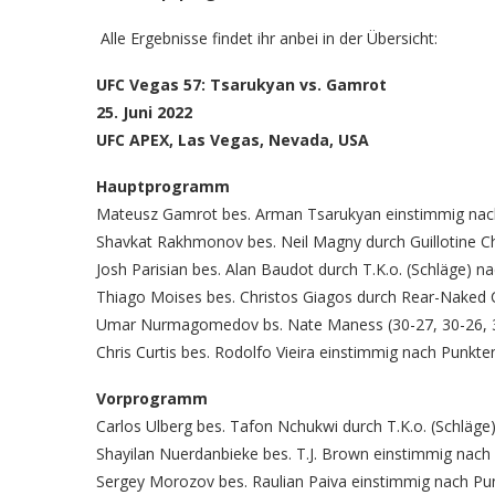
Alle Ergebnisse findet ihr anbei in der Übersicht:
UFC Vegas 57: Tsarukyan vs. Gamrot
25. Juni 2022
UFC APEX, Las Vegas, Nevada, USA
Hauptprogramm
Mateusz Gamrot bes. Arman Tsarukyan einstimmig nach
Shavkat Rakhmonov bes. Neil Magny durch Guillotine Ch
Josh Parisian bes. Alan Baudot durch T.K.o. (Schläge) na
Thiago Moises bes. Christos Giagos durch Rear-Naked C
Umar Nurmagomedov bs. Nate Maness (30-27, 30-26, 
Chris Curtis bes. Rodolfo Vieira einstimmig nach Punkte
Vorprogramm
Carlos Ulberg bes. Tafon Nchukwi durch T.K.o. (Schläge)
Shayilan Nuerdanbieke bes. T.J. Brown einstimmig nach 
Sergey Morozov bes. Raulian Paiva einstimmig nach Pun