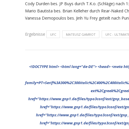
Cody Durden bes. JP Buys durch T.K.o. (Schläge) nach 1:
Mario Bautista bes. Brian Kelleher durch Rear-Naked Ch
Vanessa Demopoulos bes. Jinh Yu Frey geteilt nach Punk
Ergebnisse
UFC
MATEUSZ GAMROT
UFC - ULTIMAT
<!DOCTYPE html> <html lang="de-DE"> <head> <meta http-equiv="Content-Type" content="text/html; charset=UTF-8"/> <meta name="google-site-verification" content="cVGVUvWocm1gvSHxvrjHxzeA4oYlTAvZPb6G_EJBd1U" /> <!-- This website is powered by TYPO3 - inspiring people to share! TYPO3 is a free open source Content Management Framework initially created by Kasper Skaarhoj and licensed under GNU/GPL. TYPO3 is copyright 1998-2022 of Kasper Skaarhoj. Extensions are copyright of their respective owners. Information and contribution at https://typo3.org/ --> <base href="."> <title>News</title> <meta name="generator" content="TYPO3 CMS"/> <meta name="viewport" content="width=device-width,minimum-scale=1"/> <meta name="revisit-after" content="1 days"/> <meta name="allow-search" content="yes"/> <link rel="stylesheet" type="text/css" href="//fonts.googleapis.com/css?family=PT+Serif%3A300%2C300italic%2C400%2C400italic%2C500%2C500italic%2C700%2C700italic%2C800%2C800italic%7CPlayfair+Display+SC%3A300%2C300italic%2C400%2C400italic%2C500%2C500italic%2C700%2C700italic%2C800%2C800italic%7CMontserrat%3A300%2C300italic