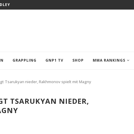
ODLEY
EN
GRAPPLING
GNP1 TV
SHOP
MMA RANKINGS
ngt Tsarukyan nieder, Rakhmonov spielt mit Magny
GT TSARUKYAN NIEDER,
AGNY