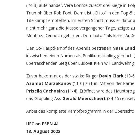
(24-3) aufeinander. Vera konnte zuletzt drei Siege in F
Triumph über Rob Font. Damit ist „Chito“ in den Top-5
Titelkampf empfehlen. Im ersten Schritt muss er dafür a
nicht mehr ganz die Klasse vergangener Tage, zeigte z
Munhoz. Dennoch geht der „Dominator“ als klarer Außen
Den Co-Hauptkampf des Abends bestreiten
Nate Lan
inzwischen einen Namen als Publikumsliebling gemach
überraschenden Sieg über Ludovit Klein will Landwehr
Zuvor bekommt es der starke Ringer
Devin Clark
(13-6
Azamat Murzakanov
(11-0) zu tun. Mit von der Parti
Priscila Cachoeira
(11-4). Eröffnet wird das Hauptpr
das Grappling-Ass
Gerald Meerschaert
(34-15) einsetz
Anbei das komplette Kampfprogramm in der Übersicht:
UFC on ESPN 41
13. August 2022