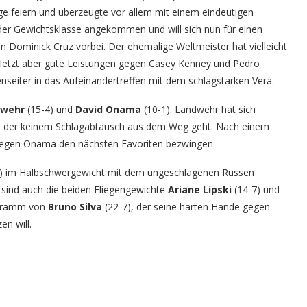
olge feiern und überzeugte vor allem mit einem eindeutigen
 der Gewichtsklasse angekommen und will sich nun für einen
n Dominick Cruz vorbei. Der ehemalige Weltmeister hat vielleicht
uletzt aber gute Leistungen gegen Casey Kenney und Pedro
seiter in das Aufeinandertreffen mit dem schlagstarken Vera.
dwehr
(15-4) und
David Onama
(10-1). Landwehr hat sich
t, der keinem Schlagabtausch aus dem Weg geht. Nach einem
 gegen Onama den nächsten Favoriten bezwingen.
) im Halbschwergewicht mit dem ungeschlagenen Russen
e sind auch die beiden Fliegengewichte
Ariane Lipski
(14-7) und
ogramm von
Bruno Silva
(22-7), der seine harten Hände gegen
en will.