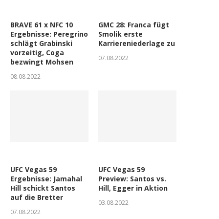
BRAVE 61 x NFC 10
GMC 28: Franca fügt
Ergebnisse: Peregrino
Smolik erste
schlägt Grabinski
Karriereniederlage zu
vorzeitig, Coga
07.08.2022
bezwingt Mohsen
08.08.2022
UFC Vegas 59
UFC Vegas 59
Ergebnisse: Jamahal
Preview: Santos vs.
Hill schickt Santos
Hill, Egger in Aktion
auf die Bretter
03.08.2022
07.08.2022