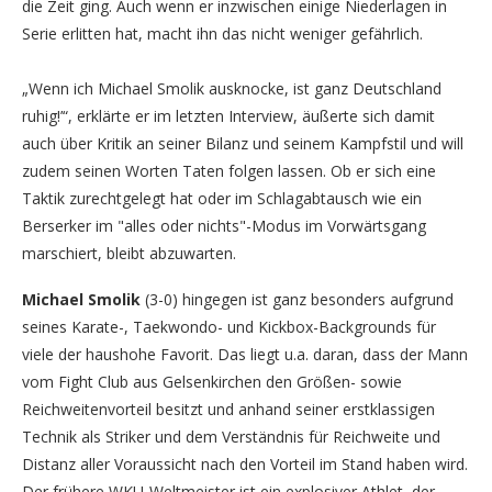
die Zeit ging. Auch wenn er inzwischen einige Niederlagen in
Serie erlitten hat, macht ihn das nicht weniger gefährlich.
„Wenn ich Michael Smolik ausknocke, ist ganz Deutschland
ruhig!’“, erklärte er im letzten Interview, äußerte sich damit
auch über Kritik an seiner Bilanz und seinem Kampfstil und will
zudem seinen Worten Taten folgen lassen. Ob er sich eine
Taktik zurechtgelegt hat oder im Schlagabtausch wie ein
Berserker im "alles oder nichts"-Modus im Vorwärtsgang
marschiert, bleibt abzuwarten.
Michael Smolik
(3-0) hingegen ist ganz besonders aufgrund
seines Karate-, Taekwondo- und Kickbox-Backgrounds für
viele der haushohe Favorit. Das liegt u.a. daran, dass der Mann
vom Fight Club aus Gelsenkirchen den Größen- sowie
Reichweitenvorteil besitzt und anhand seiner erstklassigen
Technik als Striker und dem Verständnis für Reichweite und
Distanz aller Voraussicht nach den Vorteil im Stand haben wird.
Der frühere WKU-Weltmeister ist ein explosiver Athlet, der