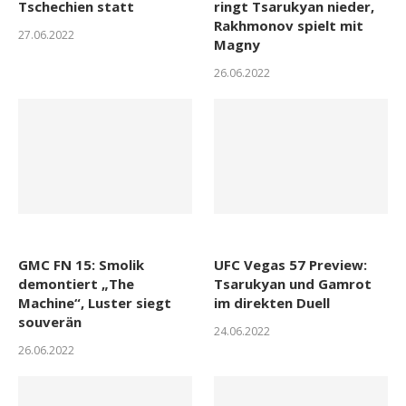
Tschechien statt
ringt Tsarukyan nieder,
Rakhmonov spielt mit
27.06.2022
Magny
26.06.2022
GMC FN 15: Smolik
UFC Vegas 57 Preview:
demontiert „The
Tsarukyan und Gamrot
Machine“, Luster siegt
im direkten Duell
souverän
24.06.2022
26.06.2022