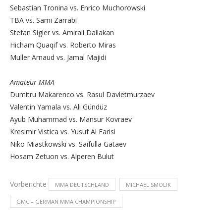
Sebastian Tronina vs. Enrico Muchorowski
TBA vs. Sami Zarrabi
Stefan Sigler vs. Amirali Dallakan
Hicham Quaqif vs. Roberto Miras
Muller Arnaud vs. Jamal Majidi
Amateur MMA
Dumitru Makarenco vs. Rasul Davletmurzaev
Valentin Yamala vs. Ali Gündüz
Ayub Muhammad vs. Mansur Kovraev
Kresimir Vistica vs. Yusuf Al Farisi
Niko Miastkowski vs. Saifulla Gataev
Hosam Zetuon vs. Alperen Bulut
Vorberichte
MMA DEUTSCHLAND
MICHAEL SMOLIK
GMC – GERMAN MMA CHAMPIONSHIP