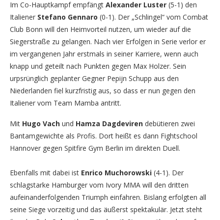
Im Co-Hauptkampf empfängt
Alexander Luster
(5-1) den
Italiener
Stefano Gennaro
(0-1). Der „Schlingel“ vom Combat
Club Bonn will den Heimvorteil nutzen, um wieder auf die
Siegerstraße zu gelangen. Nach vier Erfolgen in Serie verlor er
im vergangenen Jahr erstmals in seiner Karriere, wenn auch
knapp und geteilt nach Punkten gegen Max Holzer. Sein
urpsrünglich geplanter Gegner Pepijn Schupp aus den
Niederlanden fiel kurzfristig aus, so dass er nun gegen den
Italiener vom Team Mamba antritt.
Mit
Hugo Vach
und
Hamza Dagdeviren
debütieren zwei
Bantamgewichte als Profis. Dort heißt es dann Fightschool
Hannover gegen Spitfire Gym Berlin im direkten Duell.
Ebenfalls mit dabei ist
Enrico Muchorowski
(4-1). Der
schlagstarke Hamburger vom Ivory MMA will den dritten
aufeinanderfolgenden Triumph einfahren. Bislang erfolgten all
seine Siege vorzeitig und das äußerst spektakulär. Jetzt steht