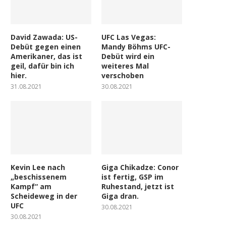
David Zawada: US-
UFC Las Vegas:
Debüt gegen einen
Mandy Böhms UFC-
Amerikaner, das ist
Debüt wird ein
geil, dafür bin ich
weiteres Mal
hier.
verschoben
31.08.2021
30.08.2021
Kevin Lee nach
Giga Chikadze: Conor
„beschissenem
ist fertig, GSP im
Kampf“ am
Ruhestand, jetzt ist
Scheideweg in der
Giga dran.
UFC
30.08.2021
30.08.2021