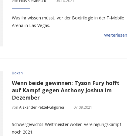
von
Elias Stefanescu
06.10.2021
Was ihr wissen müsst, vor der Boxtrilogie in der T-Mobile
Arena in Las Vegas.
Weiterlesen
Boxen
Wenn beide gewinnen: Tyson Fury hofft
auf Kampf gegen Anthony Joshua im
Dezember
von
Alexander Petzel-Gligorea
07.09.2021
Schwergewichts-Weltmeister wollen Vereinigungskampf
noch 2021.