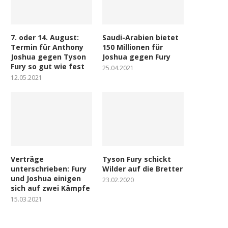
7. oder 14. August:
Saudi-Arabien bietet
Termin für Anthony
150 Millionen für
Joshua gegen Tyson
Joshua gegen Fury
Fury so gut wie fest
25.04.2021
12.05.2021
Verträge
Tyson Fury schickt
unterschrieben: Fury
Wilder auf die Bretter
und Joshua einigen
23.02.2020
sich auf zwei Kämpfe
15.03.2021