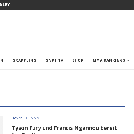
ODLEY
EN
GRAPPLING
GNP1 TV
SHOP
MMA RANKINGS
Boxen
MMA
Tyson Fury und Francis Ngannou bereit