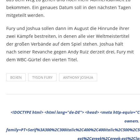
bekommen. Ein genaues Datum soll in den nächsten Tagen
mitgeteilt werden.
Fury und Joshua sollen dann im August die Hinrunde ihrer
zwei Kämpfe bestreiten, in denen alle vier Weltmeistertitel
der großen Verbände auf dem Spiel stehen. Joshua hält
nach seiner Revanche gegen Andy Ruiz derzeit drei, Fury mit
dem WBC-Gürtel den vierten Titel.
BOXEN
TYSON FURY
ANTHONY JOSHUA
<!DOCTYPE html> <html lang="de-DE"> <head> <meta http-equiv="Content-Type" content="text/html; charset=UTF-8"/> <meta name="google-site-verification" content="cVGVUvWocm1gvSHxvrjHxzeA4oYlTAvZPb6G_EJBd1U" /> <!-- This website is powered by TYPO3 - inspiring people to share! TYPO3 is a free open source Content Management Framework initially created by Kasper Skaarhoj and licensed under GNU/GPL. TYPO3 is copyright 1998-2022 of Kasper Skaarhoj. Extensions are copyright of their respective owners. Information and contribution at https://typo3.org/ --> <base href="."> <title>News</title> <meta name="generator" content="TYPO3 CMS"/> <meta name="viewport" content="width=device-width,minimum-scale=1"/> <meta name="revisit-after" content="1 days"/> <meta name="allow-search" content="yes"/> <link rel="stylesheet" type="text/css" href="//fonts.googleapis.com/css?family=PT+Serif%3A300%2C300italic%2C400%2C400italic%2C500%2C500italic%2C700%2C700italic%2C800%2C800italic%7CPlayfair+Display+SC%3A300%2C300italic%2C400%2C400italic%2C500%2C500italic%2C700%2C700italic%2C800%2C800italic%7CMontserrat%3A300%2C300italic%2C400%2C400italic%2C500%2C500italic%2C700%2C700italic%2C800%2C800italic%7COpen+Sans%3A300%2C300italic%2C400%2C400italic%2C500%2C500italic%2C700%2C700italic%2C800%2C800italic%26subset%3Dcyrillic%2Ccyrillic-ext%2Cgr