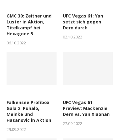
GMC 30: Zeitner und
UFC Vegas 61: Yan
Luster in Aktion,
setzt sich gegen
Titelkampf bei
Dern durch
Hexagone 5
02.10.2022
06.10.2022
Falkensee Profibox
UFC Vegas 61
Gala 2: Puhalo,
Preview: Mackenzie
Meinke und
Dern vs. Yan Xiaonan
Hasanovic in Aktion
27.09.2022
29.09.2022