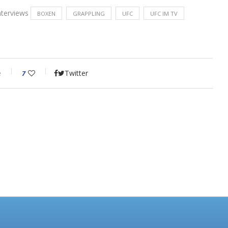
nterviews
BOXEN
GRAPPLING
UFC
UFC IM TV
e
Twitter
7