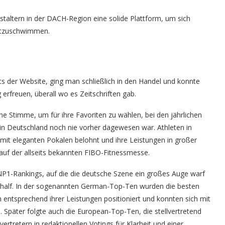
taltern in der DACH-Region eine solide Plattform, um sich
mitzuschwimmen.
s der Website, ging man schließlich in den Handel und konnte
 erfreuen, überall wo es Zeitschriften gab.
ne Stimme, um für ihre Favoriten zu wählen, bei den jährlichen
in Deutschland noch nie vorher dagewesen war. Athleten in
it eleganten Pokalen belohnt und ihre Leistungen in großer
uf der allseits bekannten FIBO-Fitnessmesse.
NP1-Rankings, auf die die deutsche Szene ein großes Auge warf
rhalf. In der sogenannten German-Top-Ten wurden die besten
 entsprechend ihrer Leistungen positioniert und konnten sich mit
. Später folgte auch die European-Top-Ten, die stellvertretend
rtretern in redaktionellen Votings für Klarheit und einer