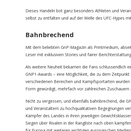
Dieses Handeln bot ganz besonders Athleten und Verans
selbst zu entfalten und auf der Welle des UFC-Hypes 
Bahnbrechend
Mit dem beliebten GnP-Magazin als Printmedium, abseit
Leser mit exklusiven Stories und fairer Berichterstattung
Als weitere Neuheit bekamen die Fans schlussendlich ei
GNP1-Awards – eine Möglichkeit, die zu dem Zeitpunkt 
verschiedenen Bereichen und Kampfsportarten wurden m
Form gewürdigt, mehrfach vor zahlreichen Zuschauern a
Nicht zu vergessen, und ebenfalls bahnbrechend, die G
und Veranstaltern zu hochqualitativen Begegnungen ve
Kämpfer des Landes in ihren jeweiligen Gewichtsklassen
Siegen über Rivalen in der Rangliste nach oben kämpfen
für Europa mit weiteren wichtigen europäischen Medienve