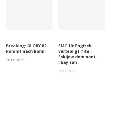
Breaking: GLORY 82
EMC 10: Engizek
kommt nach Bonn!
verteidigt Titel,
Eskijew dominant,
26.09.2022
Ilbay zäh
25.09.2022