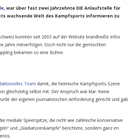
de
, war über fast zwei Jahrzehnte DIE Anlaufstelle für
tets wachsende Welt des Kampfsports informieren zu
chweiz konnten seit 2003 auf der Website brandheiße Infos
e Jahre mitverfolgen. Doch nicht nur die gemischten
appling bekamen so eine Bühne.
daktionelles Team
damit, die heimische Kampfsports-Szene
 gleichzeitig selbst mit. Der Anspruch war klar: Keine
rde der eigenen journalistischen Anforderung gerecht und gab
e mediale Speerspitze, die nicht wie zahlreiche konservative
eln“ und „Gladiatorenkämpfe“ berichtete, sondern ganz im
eriös.