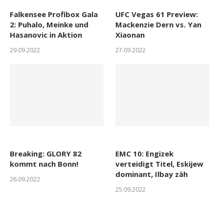
Falkensee Profibox Gala
UFC Vegas 61 Preview:
2: Puhalo, Meinke und
Mackenzie Dern vs. Yan
Hasanovic in Aktion
Xiaonan
29.09.2022
27.09.2022
Breaking: GLORY 82
EMC 10: Engizek
kommt nach Bonn!
verteidigt Titel, Eskijew
dominant, Ilbay zäh
26.09.2022
25.09.2022