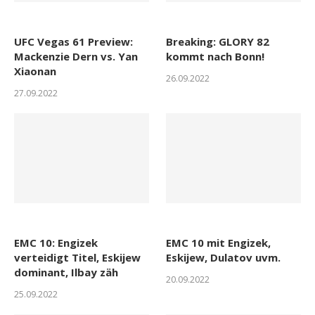
UFC Vegas 61 Preview:
Breaking: GLORY 82
Mackenzie Dern vs. Yan
kommt nach Bonn!
Xiaonan
26.09.2022
27.09.2022
EMC 10: Engizek
EMC 10 mit Engizek,
verteidigt Titel, Eskijew
Eskijew, Dulatov uvm.
dominant, Ilbay zäh
20.09.2022
25.09.2022