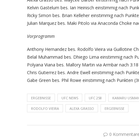
Kelvin Gastelum bes. Ian Heinisch einstimmig nach Punkt
Ricky Simon bes. Brian Kelleher einstimmig nach Punkten
Julian Marquez bes. Maki Pitolo via Anaconda Choke nac
Vorprogramm
Anthony Hernandez bes. Rodolfo Vieira via Guillotine Ch
Belal Muhammad bes. Dhiego Lima einstimmig nach Punk
Polyana Viana bes. Mallory Martin via Armbar nach 3:18 
Chris Gutierrez bes. Andre Ewell einstimmig nach Punkte
Gabe Green bes. Phil Rowe einstimmig nach Punkten (30
ERGEBNISSE
UFC NEWS
UFC 258
KAMARU USMA
RODOLFO VIEIRA
ALEXA GRASSO
ERGEBNISSE
0 Kommentar