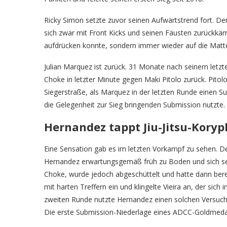
Ricky Simon setzte zuvor seinen Aufwärtstrend fort. Der
sich zwar mit Front Kicks und seinen Fäusten zurückk
aufdrücken konnte, sondern immer wieder auf die Matte
Julian Marquez ist zurück. 31 Monate nach seinem letz
Choke in letzter Minute gegen Maki Pitolo zurück. Pito
Siegerstraße, als Marquez in der letzten Runde einen
die Gelegenheit zur Sieg bringenden Submission nutzte.
Hernandez tappt Jiu-Jitsu-Koryp
Eine Sensation gab es im letzten Vorkampf zu sehen. Der
Hernandez erwartungsgemäß früh zu Boden und sich selbs
Choke, wurde jedoch abgeschüttelt und hatte dann bere
mit harten Treffern ein und klingelte Vieira an, der sic
zweiten Runde nutzte Hernandez einen solchen Versuch, f
Die erste Submission-Niederlage eines ADCC-Goldmedai