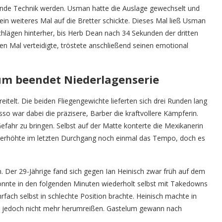
dende Technik werden. Usman hatte die Auslage gewechselt und
 ein weiteres Mal auf die Bretter schickte. Dieses Mal ließ Usman
lägen hinterher, bis Herb Dean nach 34 Sekunden der dritten
en Mal verteidigte, tröstete anschließend seinen emotional
um beendet Niederlagenserie
elt. Die beiden Fliegengewichte lieferten sich drei Runden lang
o war dabei die präzisere, Barber die kraftvollere Kämpferin.
Gefahr zu bringen. Selbst auf der Matte konterte die Mexikanerin
r erhöhte im letzten Durchgang noch einmal das Tempo, doch es
 Der 29-Jährige fand sich gegen Ian Heinisch zwar früh auf dem
onnte in den folgenden Minuten wiederholt selbst mit Takedowns
fach selbst in schlechte Position brachte. Heinisch machte in
r jedoch nicht mehr herumreißen. Gastelum gewann nach