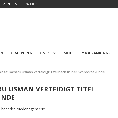
OTZEN, ES TUT WEH.“
EN
GRAPPLING
GNP1 TV
SHOP
MMA RANKINGS
isse: Kamaru Usman verteidigt Titel nach früher Schrecksekunde
RU USMAN VERTEIDIGT TITEL
UNDE
 beendet Niederlagenserie.