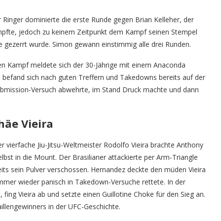
 Ringer dominierte die erste Runde gegen Brian Kelleher, der
ämpfte, jedoch zu keinem Zeitpunkt dem Kampf seinen Stempel
 gezerrt wurde. Simon gewann einstimmig alle drei Runden.
ten Kampf meldete sich der 30-Jährige mit einem Anaconda
lo befand sich nach guten Treffern und Takedowns bereits auf der
 Submission-Versuch abwehrte, im Stand Druck machte und dann
häe Vieira
 vierfache Jiu-Jitsu-Weltmeister Rodolfo Vieira brachte Anthony
t in die Mount. Der Brasilianer attackierte per Arm-Triangle
its sein Pulver verschossen. Hernandez deckte den müden Vieira
h immer wieder panisch in Takedown-Versuche rettete. In der
ing Vieira ab und setzte einen Guillotine Choke für den Sieg an.
llengewinners in der UFC-Geschichte.