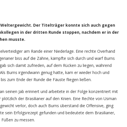
an (Foto: ZUFFA LLC)
Weltergewicht. Der Titelträger konnte sich auch gegen
kollegen in der dritten Runde stoppen, nachdem er in der
ehen musste.
lverteidiger am Rande einer Niederlage. Eine rechte Overhand
gerianer biss auf die Zähne, kämpfte sich durch und warf Burns
ab sich damit zufrieden, auf dem Rücken zu liegen, während
 Als Burns irgendwann genug hatte, kam er wieder hoch und
bis zum Ende der Runde die Fäuste fliegen ließen.
seinen Jab erinnert und arbeitete in der Folge konzentriert mit
r plötzlich der Brasilianer auf den Knien. Eine Rechte von Usman
gewicht verlor, doch auch Burns überstand die Offensive, ging
te sein Erfolgsrezept gefunden und bedeutete dem Brasilianer,
n Füßen zu messen.