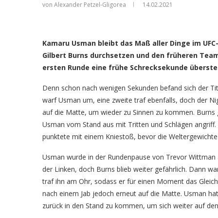
von Alexander Petzel-Gligorea
14.02.2021
Kamaru Usm
Kamaru Usman bleibt das Maß aller Dinge im UFC-
Gilbert Burns durchsetzen und den früheren Team
ersten Runde eine frühe Schrecksekunde überst
Denn schon nach wenigen Sekunden befand sich der Tite
warf Usman um, eine zweite traf ebenfalls, doch der Ni
auf die Matte, um wieder zu Sinnen zu kommen. Burns g
Usman vom Stand aus mit Tritten und Schlägen angriff.
punktete mit einem Kniestoß, bevor die Weltergewichte 
Usman wurde in der Rundenpause von Trevor Wittman an 
der Linken, doch Burns blieb weiter gefährlich. Dann wa
traf ihn am Ohr, sodass er für einen Moment das Gleich
nach einem Jab jedoch erneut auf die Matte. Usman hat
zurück in den Stand zu kommen, um sich weiter auf de