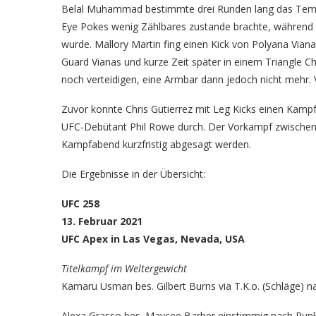
Belal Muhammad bestimmte drei Runden lang das Temp
Eye Pokes wenig Zählbares zustande brachte, während
wurde. Mallory Martin fing einen Kick von Polyana Viana 
Guard Vianas und kurze Zeit später in einem Triangle 
noch verteidigen, eine Armbar dann jedoch nicht mehr. 
Zuvor konnte Chris Gutierrez mit Leg Kicks einen Kam
UFC-Debütant Phil Rowe durch. Der Vorkampf zwischen
Kampfabend kurzfristig abgesagt werden.
Die Ergebnisse in der Übersicht:
UFC 258
13. Februar 2021
UFC Apex in Las Vegas, Nevada, USA
Titelkampf im Weltergewicht
Kamaru Usman bes. Gilbert Burns via T.K.o. (Schläge) na
Alexa Grasso bes. Maycee Barber einstimmig nach Punkt