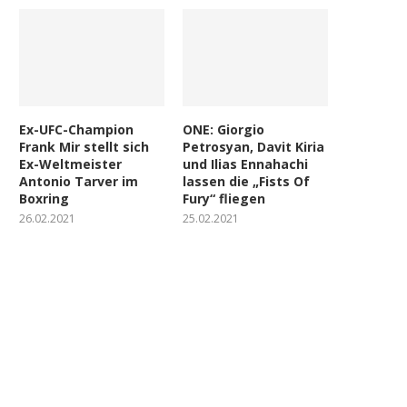
Ex-UFC-Champion
ONE: Giorgio
Frank Mir stellt sich
Petrosyan, Davit Kiria
Ex-Weltmeister
und Ilias Ennahachi
Antonio Tarver im
lassen die „Fists Of
Boxring
Fury“ fliegen
26.02.2021
25.02.2021