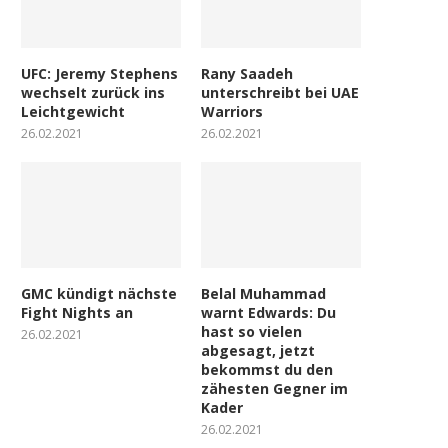
UFC: Jeremy Stephens
Rany Saadeh
wechselt zurück ins
unterschreibt bei UAE
Leichtgewicht
Warriors
26.02.2021
26.02.2021
GMC kündigt nächste
Belal Muhammad
Fight Nights an
warnt Edwards: Du
hast so vielen
26.02.2021
abgesagt, jetzt
bekommst du den
zähesten Gegner im
Kader
26.02.2021