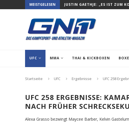
MEISTGELESEN
JUSTIN GAETHJE: „ES IST ZUM K
UFC
MMA
THAI & KICKBOXEN
BOX
Startseite
UFC
Ergebnisse
UFC 258 Ergebn
UFC 258 ERGEBNISSE: KAMA
NACH FRÜHER SCHRECKSEK
Alexa Grasso bezwingt Maycee Barber, Kelvin Gastelum