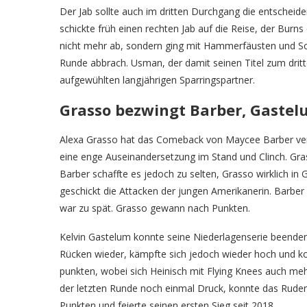
Der Jab sollte auch im dritten Durchgang die entschei
schickte früh einen rechten Jab auf die Reise, der Burns
nicht mehr ab, sondern ging mit Hammerfäusten und Sch
Runde abbrach. Usman, der damit seinen Titel zum dritt
aufgewühlten langjährigen Sparringspartner.
Grasso bezwingt Barber, Gastel
Alexa Grasso hat das Comeback von Maycee Barber vereit
eine enge Auseinandersetzung im Stand und Clinch. Grass
Barber schaffte es jedoch zu selten, Grasso wirklich in 
geschickt die Attacken der jungen Amerikanerin. Barbe
war zu spät. Grasso gewann nach Punkten.
Kelvin Gastelum konnte seine Niederlagenserie beenden.
Rücken wieder, kämpfte sich jedoch wieder hoch und k
punkten, wobei sich Heinisch mit Flying Knees auch mehr
der letzten Runde noch einmal Druck, konnte das Rude
Punkten und feierte seinen ersten Sieg seit 2018.