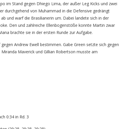
o im Stand gegen Dhiego Lima, der außer Leg Kicks und zwei
 er durchgehend von Muhammad in die Defensive gedrängt
ab und warf die Brasilianerin um. Dabei landete sich in der
Choke. Den und zahlreiche Ellenbogenstöße konnte Martin zwar
Viana brachte sie in der ersten Runde zur Aufgabe.
pf gegen Andrew Ewell bestimmen. Gabe Green setzte sich gegen
 Miranda Maverick und Gillian Robertson musste am
ch 0:34 in Rd. 3
en (29:28, 29:28, 29:28)