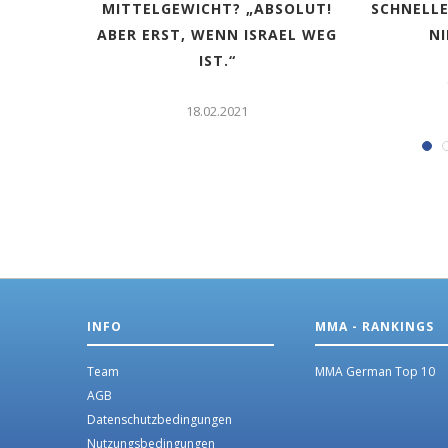
RNS FÜR
MITTELGEWICHT? „ABSOLUT!
SCHNELLE
PLANT
ABER ERST, WENN ISRAEL WEG
N
IST.“
18.02.2021
INFO
MMA - RANKINGS
Team
MMA German Top 10
AGB
Datenschutzbedingungen
Nutzungsbedingungen