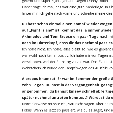
gelernt und super Fights gehabt. Gegen Danny Roberts 
Daher sage ich mal, das war eine gute Niederlage. In Chi
hinter mir. Ich gehe nach vorne und schreibe meine Gesc
Du hast schon einmal einen Kampf wieder wegen e
auf „Fight Island“ ist, kommt das ja immer wiede
Akhmedov und Tom Breese ein paar Tage nach hi
noch im Hinterkopf, dass dir das nochmal passie
Ich hoffe nicht. Ich hoffe, alles bleibt so, wie es geplant
war wohl noch keiner positiv. Ich habe mir vor Tagen 
verschoben, weil der Samstag zu voll war. Das Event ist 
Wahrscheinlich wurde der Kampf wegen des Ausfalls v
A propos Khamzat. Er war im Sommer der große Ge
zehn Tagen. Du hast in der Vergangenheit gesagt,
angenommen, du kannst Emeev schnell abfertigen 
später nochmal antreten könntest? Würdest du 
Normalerweise müsste ich ‚Natürlich!‘ sagen. Aber da m
Fokus. Wenn es jetzt so passiert, wie du es sagst, und 