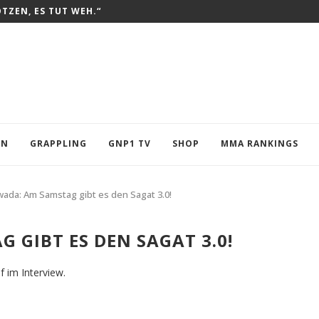
OTZEN, ES TUT WEH.“
EN
GRAPPLING
GNP1 TV
SHOP
MMA RANKINGS
wada: Am Samstag gibt es den Sagat 3.0!
 GIBT ES DEN SAGAT 3.0!
 im Interview.
to: Dorian Szücs/GNP1.de)