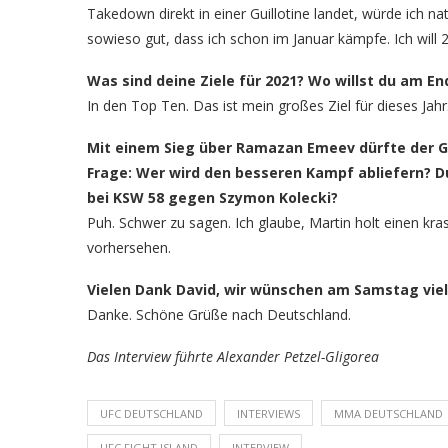
Takedown direkt in einer Guillotine landet, würde ich na
sowieso gut, dass ich schon im Januar kämpfe. Ich will
Was sind deine Ziele für 2021? Wo willst du am E
In den Top Ten. Das ist mein großes Ziel für dieses Ja
Mit einem Sieg über Ramazan Emeev dürfte der Gr
Frage: Wer wird den besseren Kampf abliefern? 
bei KSW 58 gegen Szymon Kolecki?
Puh. Schwer zu sagen. Ich glaube, Martin holt einen k
vorhersehen.
Vielen Dank David, wir wünschen am Samstag viel 
Danke. Schöne Grüße nach Deutschland.
Das Interview führte Alexander Petzel-Gligorea
UFC DEUTSCHLAND
INTERVIEWS
MMA DEUTSCHLAND
UFC FIGHT ISLAND
INTERVIEW