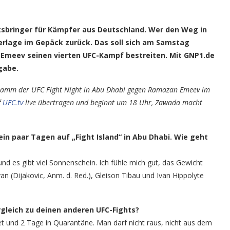
cksbringer für Kämpfer aus Deutschland. Wer den Weg in
derlage im Gepäck zurück. Das soll sich am Samstag
Emeev seinen vierten UFC-Kampf bestreiten. Mit GNP1.de
gabe.
gramm der UFC Fight Night in Abu Dhabi gegen Ramazan Emeev im
f
UFC.tv
live übertragen und beginnt um 18 Uhr, Zawada macht
 ein paar Tagen auf „Fight Island“ in Abu Dhabi. Wie geht
nd es gibt viel Sonnenschein. Ich fühle mich gut, das Gewicht
an (Dijakovic, Anm. d. Red.), Gleison Tibau und Ivan Hippolyte
gleich zu deinen anderen UFC-Fights?
t und 2 Tage in Quarantäne. Man darf nicht raus, nicht aus dem