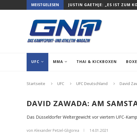
MEISTGELESEN
JUSTIN GAETHJE: „ES IST ZUM K
UFC
MMA
THAI & KICKBOXEN
BOX
Startseite
UFC
UFC Deutschland
David Za
DAVID ZAWADA: AM SAMSTAG
Das Düsseldorfer Weltergewicht vor viertem UFC-Kampf
von Alexander Petzel-Gligorea
14.01.2021
David Zawada (Fo