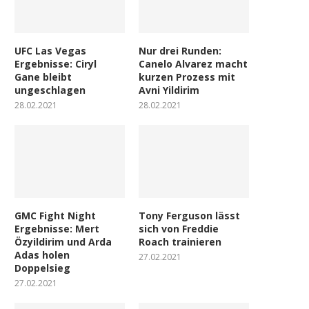
UFC Las Vegas
Nur drei Runden:
Ergebnisse: Ciryl
Canelo Alvarez macht
Gane bleibt
kurzen Prozess mit
ungeschlagen
Avni Yildirim
28.02.2021
28.02.2021
GMC Fight Night
Tony Ferguson lässt
Ergebnisse: Mert
sich von Freddie
Özyildirim und Arda
Roach trainieren
Adas holen
27.02.2021
Doppelsieg
27.02.2021