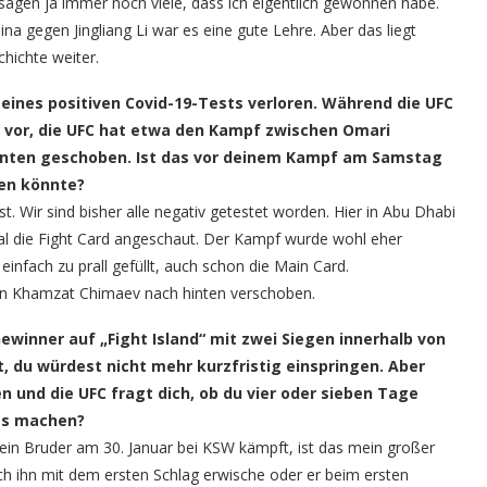
sagen ja immer noch viele, dass ich eigentlich gewonnen habe.
na gegen Jingliang Li war es eine gute Lehre. Aber das liegt
hichte weiter.
ines positiven Covid-19-Tests verloren. Während die UFC
r vor, die UFC hat etwa den Kampf zwischen Omari
nten geschoben. Ist das vor deinem Kampf am Samstag
ren könnte?
 ist. Wir sind bisher alle negativ getestet worden. Hier in Abu Dhabi
mal die Fight Card angeschaut. Der Kampf wurde wohl eher
einfach zu prall gefüllt, auch schon die Main Card.
on Khamzat Chimaev nach hinten verschoben.
winner auf „Fight Island“ mit zwei Siegen innerhalb von
 du würdest nicht mehr kurzfristig einspringen. Aber
und die UFC fragt dich, ob du vier oder sieben Tage
es machen?
ein Bruder am 30. Januar bei KSW kämpft, ist das mein großer
ich ihn mit dem ersten Schlag erwische oder er beim ersten