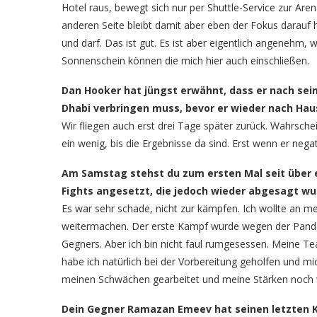
Hotel raus, bewegt sich nur per Shuttle-Service zur Aren
anderen Seite bleibt damit aber eben der Fokus darauf
und darf. Das ist gut. Es ist aber eigentlich angenehm
Sonnenschein können die mich hier auch einschließen.
Dan Hooker hat jüngst erwähnt, dass er nach se
Dhabi verbringen muss, bevor er wieder nach Haus
Wir fliegen auch erst drei Tage später zurück. Wahrsc
ein wenig, bis die Ergebnisse da sind. Erst wenn er negat
Am Samstag stehst du zum ersten Mal seit über e
Fights angesetzt, die jedoch wieder abgesagt wu
Es war sehr schade, nicht zur kämpfen. Ich wollte an m
weitermachen. Der erste Kampf wurde wegen der Pand
Gegners. Aber ich bin nicht faul rumgesessen. Meine T
habe ich natürlich bei der Vorbereitung geholfen und mich
meinen Schwächen gearbeitet und meine Stärken noch w
Dein Gegner Ramazan Emeev hat seinen letzten 