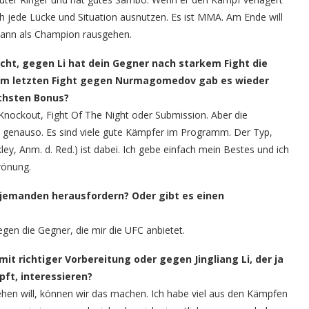
ich jede Lücke und Situation ausnutzen. Es ist MMA. Am Ende will
dwann als Champion rausgehen.
ht, gegen Li hat dein Gegner nach starkem Fight die
m letzten Fight gegen Nurmagomedov gab es wieder
ächsten Bonus?
 Knockout, Fight Of The Night oder Submission. Aber die
 genauso. Es sind viele gute Kämpfer im Programm. Der Typ,
ey, Anm. d. Red.) ist dabei. Ich gebe einfach mein Bestes und ich
rönung.
g jemanden herausfordern? Oder gibt es einen
gen die Gegner, die mir die UFC anbietet.
 richtiger Vorbereitung oder gegen Jingliang Li, der ja
ft, interessieren?
hen will, können wir das machen. Ich habe viel aus den Kämpfen