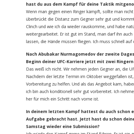
hast du aus dem Kampf für deine Taktik mitge
Wenn man gegen einen Ringer kämpft, sollte man nicht m
überbrückt die Distanz zum Gegner sehr gut und kommt g
Clinch und wie ich da wieder rauskomme, und habe nat
weitergearbeitet. Er ist gut im Stand, man darf ihn auc
lassen, die Hände müssen fliegen. Ich muss schnell auf 
Nach Abubakar Nurmagomedov der zweite Dagestane
Beginn deiner UFC-Karriere jetzt mit zwei Ringern
Das weiß ich nicht. Wir nehmen jeden Gegner an, die
Nachdem der letzte Termin im Oktober weggefallen ist, g
Vorbereitung zu helfen. Und als das Angebot kam, haben
ich bin auch konditionell sehr gut vorbereitet. Ich neh
her für mich ein Schritt nach vorne ist.
In deinem letzten Kampf hattest du auch schon ei
Aufgabe gebracht hast. Jetzt hast du schon dein
Samstag wieder eine Submission?
Ich würde den Kampf gerne im Stand führen. Er ist ein