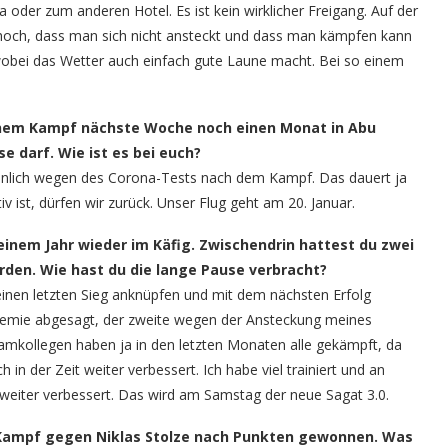
a oder zum anderen Hotel. Es ist kein wirklicher Freigang. Auf der
 hoch, dass man sich nicht ansteckt und dass man kämpfen kann
, wobei das Wetter auch einfach gute Laune macht. Bei so einem
inem Kampf nächste Woche noch einen Monat in Abu
e darf. Wie ist es bei euch?
heinlich wegen des Corona-Tests nach dem Kampf. Das dauert ja
iv ist, dürfen wir zurück. Unser Flug geht am 20. Januar.
inem Jahr wieder im Käfig. Zwischendrin hattest du zwei
rden. Wie hast du die lange Pause verbracht?
einen letzten Sieg anknüpfen und mit dem nächsten Erfolg
emie abgesagt, der zweite wegen der Ansteckung meines
eamkollegen haben ja in den letzten Monaten alle gekämpft, da
 in der Zeit weiter verbessert. Ich habe viel trainiert und an
eiter verbessert. Das wird am Samstag der neue Sagat 3.0.
Kampf gegen Niklas Stolze nach Punkten gewonnen. Was