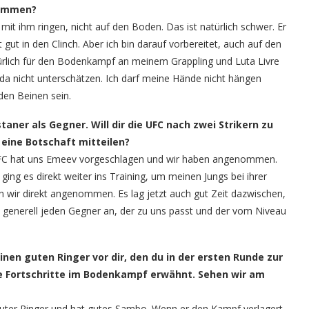
nommen?
it ihm ringen, nicht auf den Boden. Das ist natürlich schwer. Er
ut in den Clinch. Aber ich bin darauf vorbereitet, auch auf den
ürlich für den Bodenkampf an meinem Grappling und Luta Livre
h da nicht unterschätzen. Ich darf meine Hände nicht hängen
den Beinen sein.
r als Gegner. Will dir die UFC nach zwei Strikern zu
 eine Botschaft mitteilen?
 UFC hat uns Emeev vorgeschlagen und wir haben angenommen.
ing es direkt weiter ins Training, um meinen Jungs bei ihrer
 wir direkt angenommen. Es lag jetzt auch gut Zeit dazwischen,
me generell jeden Gegner an, der zu uns passt und der vom Niveau
nen guten Ringer vor dir, den du in der ersten Runde zur
e Fortschritte im Bodenkampf erwähnt. Sehen wir am
 guter Ringer und hat gutes Sambo. Wenn er den Kampf verlagert