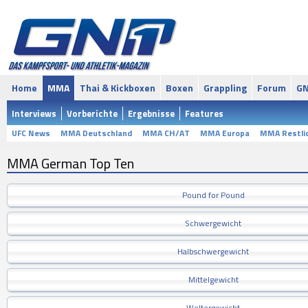
Home
MMA
Thai & Kickboxen
Boxen
Grappling
Forum
GN
Interviews
Vorberichte
Ergebnisse
Features
UFC News
MMA Deutschland
MMA CH/AT
MMA Europa
MMA Restli
MMA German Top Ten
Pound for Pound
Schwergewicht
Halbschwergewicht
Mittelgewicht
Weltergewicht