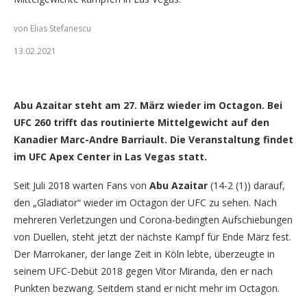
von Elias Stefanescu
13.02.2021
Abu Azaitar ist bereit für den nächsten UFC-Auftritt (Foto:
Dorian Szücs/GNP1.de)
Abu Azaitar steht am 27. März wieder im Octagon. Bei
UFC 260 trifft das routinierte Mittelgewicht auf den
Kanadier Marc-Andre Barriault. Die Veranstaltung findet
im UFC Apex Center in Las Vegas statt.
Seit Juli 2018 warten Fans von
Abu Azaitar
(14-2 (1)) darauf,
den „Gladiator“ wieder im Octagon der UFC zu sehen. Nach
mehreren Verletzungen und Corona-bedingten Aufschiebungen
von Duellen, steht jetzt der nächste Kampf für Ende März fest.
Der Marrokaner, der lange Zeit in Köln lebte, überzeugte in
seinem UFC-Debüt 2018 gegen Vitor Miranda, den er nach
Punkten bezwang. Seitdem stand er nicht mehr im Octagon.