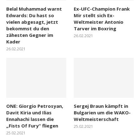
Belal Muhammad warnt
Ex-UFC-Champion Frank
Edwards: Du hast so
Mir stellt sich Ex-
vielen abgesagt, jetzt
Weltmeister Antonio
bekommst du den
Tarver im Boxring
zähesten Gegner im
26.02.2021
Kader
26.02.2021
ONE: Giorgio Petrosyan,
Sergej Braun kämpft in
Davit Kiria und Ilias
Bulgarien um die WAKO-
Ennahachi lassen die
Weltmeisterschaft
„Fists Of Fury“ fliegen
25.02.2021
25.02.2021