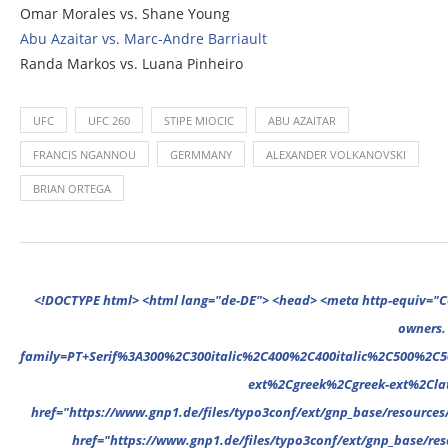
Omar Morales vs. Shane Young
Abu Azaitar vs. Marc-Andre Barriault
Randa Markos vs. Luana Pinheiro
UFC
UFC 260
STIPE MIOCIC
ABU AZAITAR
FRANCIS NGANNOU
GERMMANY
ALEXANDER VOLKANOVSKI
BRIAN ORTEGA
<!DOCTYPE html> <html lang="de-DE"> <head> <meta http-equiv="Content-Type" content="text/html; charset=UTF-8"/> <meta name="google-site-verification" content="cVGVUvWocm1gvSHxvrjHxzeA4oYlTAvZPb6G_EJBd1U" /> <!-- This website is powered by TYPO3 - inspiring people to share! TYPO3 is a free open source Content Management Framework initially created by Kasper Skaarhoj and licensed under GNU/GPL. TYPO3 is copyright 1998-2022 of Kasper Skaarhoj. Extensions are copyright of their respective owners. Information and contribution at https://typo3.org/ --> <base href="."> <title>News</title> <meta name="generator" content="TYPO3 CMS"/> <meta name="viewport" content="width=device-width,minimum-scale=1"/> <meta name="revisit-after" content="1 days"/> <meta name="allow-search" content="yes"/> <link rel="stylesheet" type="text/css" href="//fonts.googleapis.com/css?family=PT+Serif%3A300%2C300italic%2C400%2C400italic%2C500%2C500italic%2C700%2C700italic%2C800%2C800italic%7CPlayfair+Display+SC%3A300%2C300italic%2C400%2C400italic%2C500%2C500italic%2C700%2C700italic%2C800%2C800italic%7CMontserrat%3A300%2C300italic%2C400%2C400italic%2C500%2C500italic%2C700%2C700italic%2C800%2C800italic%7COpen+Sans%3A300%2C300italic%2C400%2C400italic%2C500%2C500italic%2C700%2C700italic%2C800%2C800italic%26subset%3Dcyrillic%2Ccyrillic-ext%2Cgr