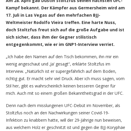
Am 28. April gab Dustin Stoltzfus seinen nächsten UFC-
Kampf bekannt. Der Kämpfer aus Germersheim wird am
17. Juli in Las Vegas auf den mehrfachen BJJ-
Weltmeister Rodolfo Vieira treffen. Eine harte Nuss,
doch Stoltzfus freut sich auf die große Aufgabe und ist
sich sicher, dass ihm der Gegner stilistisch
entgegenkommt, wie er im GNP1-Interview verriet.
„Ich habe den Namen auf den Tisch bekommen, ihn mir ein
wenig angeschaut und ‚Ja‘ gesagt“, erklärte Stoltzfus im
Interview. „Natürlich ist er supergefährlich auf dem Boden,
richtig gut. Er macht sehr viel Druck. Aber ich muss sagen, vom
Stil her, gibt es wahrscheinlich keinen besseren Gegner für
mich. Auch mit so einem großen Bekanntheitsgrad in der UFC.
Denn nach dem misslungenen UFC-Debüt im November, als
Stoltzfus noch an den Nachwirkungen seiner Covid-19-
Infektion zu knabbern hatte, will der 29-Jährige nun beweisen,
aus welchem Holz er geschnitzt ist und gegen die BJJ-Koryphäe