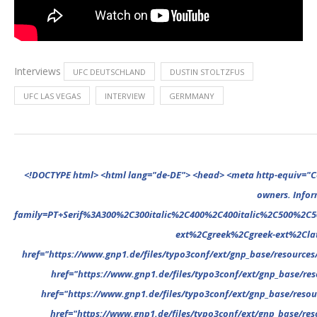
Interviews
UFC DEUTSCHLAND
DUSTIN STOLTZFUS
UFC LAS VEGAS
INTERVIEW
GERMMANY
<!DOCTYPE html> <html lang="de-DE"> <head> <meta http-equiv="Content-Type" content="text/html; charset=UTF-8"/> <meta name="google-site-verification" content="cVGVUvWocm1gvSHxvrjHxzeA4oYlTAvZPb6G_EJBd1U" /> <!-- This website is powered by TYPO3 - inspiring people to share! TYPO3 is a free open source Content Management Framework initially created by Kasper Skaarhoj and licensed under GNU/GPL. TYPO3 is copyright 1998-2022 of Kasper Skaarhoj. Extensions are copyright of their respective owners. Information and contribution at https://typo3.org/ --> <base href="."> <title>UFC Deutschland</title> <meta name="generator" content="TYPO3 CMS"/> <meta name="viewport" content="width=device-width,minimum-scale=1"/> <meta name="revisit-after" content="1 days"/> <meta name="allow-search" content="yes"/> <link rel="stylesheet" type="text/css" href="//fonts.googleapis.com/css?family=PT+Serif%3A300%2C300italic%2C400%2C400italic%2C500%2C500italic%2C700%2C700italic%2C800%2C800italic%7CPlayfair+Display+SC%3A300%2C300italic%2C400%2C400italic%2C500%2C500italic%2C700%2C700italic%2C800%2C800italic%7CMontserrat%3A300%2C300italic%2C400%2C400italic%2C500%2C500italic%2C700%2C700italic%2C800%2C800italic%7COpen+Sans%3A300%2C300italic%2C400%2C400italic%2C500%2C500italic%2C700%2C700italic%2C800%2C800italic%26subset%3Dcyrillic%2Ccyrill