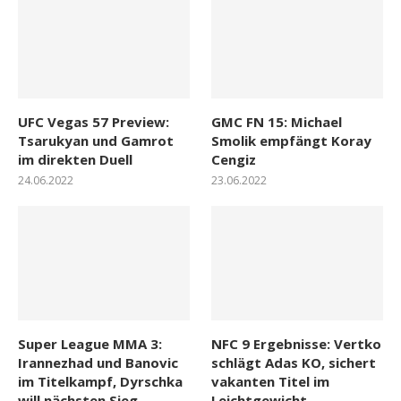
UFC Vegas 57 Preview:
GMC FN 15: Michael
Tsarukyan und Gamrot
Smolik empfängt Koray
im direkten Duell
Cengiz
24.06.2022
23.06.2022
Super League MMA 3:
NFC 9 Ergebnisse: Vertko
Irannezhad und Banovic
schlägt Adas KO, sichert
im Titelkampf, Dyrschka
vakanten Titel im
will nächsten Sieg
Leichtgewicht