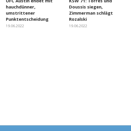
UFC Austin endet mit
KSW 71: Torres und
hauchdünner,
Doussis siegen,
umstrittener
Zimmerman schlägt
Punktentscheidung
Rozalski
19.06.2022
19.06.2022