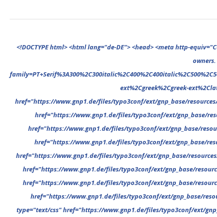
<!DOCTYPE html> <html lang="de-DE"> <head> <meta http-equiv="Content-Type" content="text/html; charset=UTF-8"/> <meta name="google-site-verification" content="cVGVUvWocm1gvSHxvrjHxzeA4oYlTAvZPb6G_EJBd1U" /> <!-- This website is powered by TYPO3 - inspiring people to share! TYPO3 is a free open source Content Management Framework initially created by Kasper Skaarhoj and licensed under GNU/GPL. TYPO3 is copyright 1998-2022 of Kasper Skaarhoj. Extensions are copyright of their respective owners. Information and contribution at https://typo3.org/ --> <base href="."> <title>News</title> <meta name="generator" content="TYPO3 CMS"/> <meta name="viewport" content="width=device-width,minimum-scale=1"/> <meta name="revisit-after" content="1 days"/> <meta name="allow-search" content="yes"/> <link rel="stylesheet" type="text/css" href="//fonts.googleapis.com/css?family=PT+Serif%3A300%2C300italic%2C400%2C400italic%2C500%2C500italic%2C700%2C700italic%2C800%2C800italic%7CPlayfair+Display+SC%3A300%2C300italic%2C400%2C400italic%2C500%2C500italic%2C700%2C700italic%2C800%2C800italic%7CMontserrat%3A300%2C300italic%2C400%2C400italic%2C500%2C500italic%2C700%2C700italic%2C800%2C800italic%7COpen+Sans%3A300%2C300italic%2C400%2C400italic%2C500%2C500italic%2C700%2C700italic%2C800%2C800italic%26subset%3Dcyrillic%2Ccyrillic-ext%2Cgr