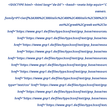
<!DOCTYPE html> <html lang="de-DE"> <head> <meta http-equiv="Content-Type" content="text/html; charset=UTF-8"/> <meta name="google-site-verification" content="cVGVUvWocm1gvSHxvrjHxzeA4oYlTAvZPb6G_EJBd1U" /> <!-- This website is powered by TYPO3 - inspiring people to share! TYPO3 is a free open source Content Management Framework initially created by Kasper Skaarhoj and licensed under GNU/GPL. TYPO3 is copyright 1998-2022 of Kasper Skaarhoj. Extensions are copyright of their respective owners. Information and contribution at https://typo3.org/ --> <base href="."> <title>News</title> <meta name="generator" content="TYPO3 CMS"/> <meta name="viewport" content="width=device-width,minimum-scale=1"/> <meta name="revisit-after" content="1 days"/> <meta name="allow-search" content="yes"/> <link rel="stylesheet" type="text/css" href="//fonts.googleapis.com/css?family=PT+Serif%3A300%2C300italic%2C400%2C400italic%2C500%2C500italic%2C700%2C700italic%2C800%2C800italic%7CPlayfair+Display+SC%3A300%2C300italic%2C400%2C400italic%2C500%2C500italic%2C700%2C700italic%2C800%2C800italic%7CMontserrat%3A300%2C300italic%2C400%2C400italic%2C500%2C500italic%2C700%2C700italic%2C800%2C800italic%7COpen+Sans%3A300%2C300italic%2C400%2C400italic%2C500%2C500italic%2C700%2C700italic%2C800%2C800italic%26subset%3Dcyrillic%2Ccyrillic-ext%2Cgr