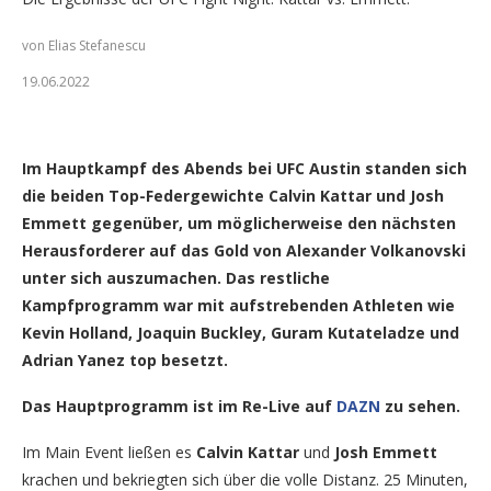
von Elias Stefanescu
19.06.2022
UFC Austin Poster via ZUFFA LLC
Im Hauptkampf des Abends bei UFC Austin standen sich
die beiden Top-Federgewichte Calvin Kattar und Josh
Emmett gegenüber, um möglicherweise den nächsten
Herausforderer auf das Gold von Alexander Volkanovski
unter sich auszumachen. Das restliche
Kampfprogramm war mit aufstrebenden Athleten wie
Kevin Holland, Joaquin Buckley, Guram Kutateladze und
Adrian Yanez top besetzt.
Das Hauptprogramm ist im Re-Live auf
DAZN
zu sehen.
Im Main Event ließen es
Calvin Kattar
und
Josh Emmett
krachen und bekriegten sich über die volle Distanz. 25 Minuten,