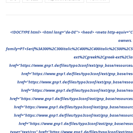
<!DOCTYPE html> <html lang="de-DE"> <head> <meta http-equiv="Content-Type" content="text/html; charset=UTF-8"/> <meta name="google-site-verification" content="cVGVUvWocm1gvSHxvrjHxzeA4oYlTAvZPb6G_EJBd1U" /> <!-- This website is powered by TYPO3 - inspiring people to share! TYPO3 is a free open source Content Management Framework initially created by Kasper Skaarhoj and licensed under GNU/GPL. TYPO3 is copyright 1998-2022 of Kasper Skaarhoj. Extensions are copyright of their respective owners. Information and contribution at https://typo3.org/ --> <base href="."> <title>News</title> <meta name="generator" content="TYPO3 CMS"/> <meta name="viewport" content="width=device-width,minimum-scale=1"/> <meta name="revisit-after" content="1 days"/> <meta name="allow-search" content="yes"/> <link rel="stylesheet" type="text/css" href="//fonts.googleapis.com/css?family=PT+Serif%3A300%2C300italic%2C400%2C400italic%2C500%2C500italic%2C700%2C700italic%2C800%2C800italic%7CPlayfair+Display+SC%3A300%2C300italic%2C400%2C400italic%2C500%2C500italic%2C700%2C700italic%2C800%2C800italic%7CMontserrat%3A300%2C300italic%2C400%2C400italic%2C500%2C500italic%2C700%2C700italic%2C800%2C800italic%7COpen+Sans%3A300%2C300italic%2C400%2C400italic%2C500%2C500italic%2C700%2C700italic%2C800%2C800italic%26subset%3Dcyrillic%2Ccyrillic-ext%2Cgr