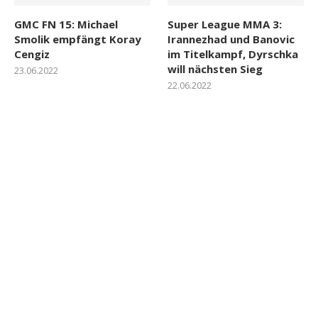
GMC FN 15: Michael
Super League MMA 3:
Smolik empfängt Koray
Irannezhad und Banovic
Cengiz
im Titelkampf, Dyrschka
will nächsten Sieg
23.06.2022
22.06.2022