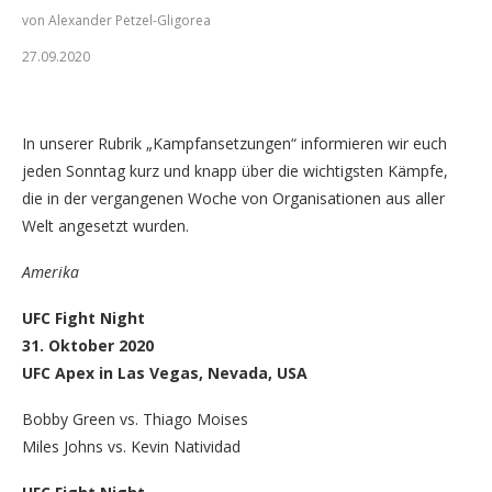
von Alexander Petzel-Gligorea
27.09.2020
Makwan Amirkhani springt gegen Edson Barboza ein (Foto:
Alexander Petzel-Gligorea/GNP1.de)
In unserer Rubrik „Kampfansetzungen“ informieren wir euch
jeden Sonntag kurz und knapp über die wichtigsten Kämpfe,
die in der vergangenen Woche von Organisationen aus aller
Welt angesetzt wurden.
Amerika
UFC Fight Night
31. Oktober 2020
UFC Apex in Las Vegas, Nevada, USA
Bobby Green vs. Thiago Moises
Miles Johns vs. Kevin Natividad