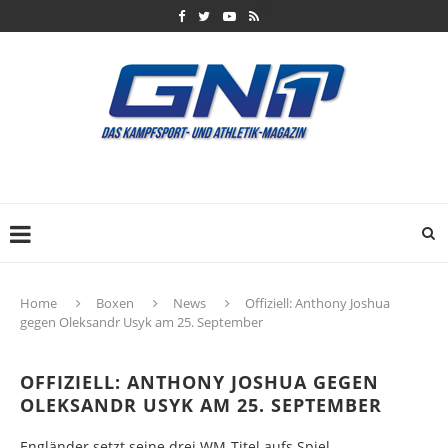
Home
Boxen
News
Offiziell: Anthony Joshua
gegen Oleksandr Usyk am 25. September
OFFIZIELL: ANTHONY JOSHUA GEGEN
OLEKSANDR USYK AM 25. SEPTEMBER
Engländer setzt seine drei WM-Titel aufs Spiel.