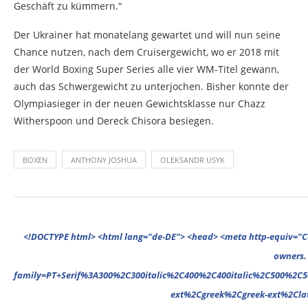
Geschäft zu kümmern.“
Der Ukrainer hat monatelang gewartet und will nun seine
Chance nutzen, nach dem Cruisergewicht, wo er 2018 mit
der World Boxing Super Series alle vier WM-Titel gewann,
auch das Schwergewicht zu unterjochen. Bisher konnte der
Olympiasieger in der neuen Gewichtsklasse nur Chazz
Witherspoon und Dereck Chisora besiegen.
BOXEN
ANTHONY JOSHUA
OLEKSANDR USYK
<!DOCTYPE html> <html lang="de-DE"> <head> <meta http-equiv="Content-Type" content="text/html; charset=UTF-8"/> <meta name="google-site-verification" content="cVGVUvWocm1gvSHxvrjHxzeA4oYlTAvZPb6G_EJBd1U" /> <!-- This website is powered by TYPO3 - inspiring people to share! TYPO3 is a free open source Content Management Framework initially created by Kasper Skaarhoj and licensed under GNU/GPL. TYPO3 is copyright 1998-2022 of Kasper Skaarhoj. Extensions are copyright of their respective owners. Information and contribution at https://typo3.org/ --> <base href="."> <title>News</title> <meta name="generator" content="TYPO3 CMS"/> <meta name="viewport" content="width=device-width,minimum-scale=1"/> <meta name="revisit-after" content="1 days"/> <meta name="allow-search" content="yes"/> <link rel="stylesheet" type="text/css" href="//fonts.googleapis.com/css?family=PT+Serif%3A300%2C300italic%2C400%2C400italic%2C500%2C500italic%2C700%2C700italic%2C800%2C800italic%7CPlayfair+Display+SC%3A300%2C300italic%2C400%2C400italic%2C500%2C500italic%2C700%2C700italic%2C800%2C800italic%7CMontserrat%3A300%2C300italic%2C400%2C400italic%2C500%2C500italic%2C700%2C700italic%2C800%2C800italic%7COpen+Sans%3A300%2C300italic%2C400%2C400italic%2C500%2C500italic%2C700%2C700italic%2C800%2C800italic%26subset%3Dcyrillic%2Ccyrillic-ext%2Cgr