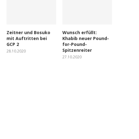
Zeitner und Bosuko
Wunsch erfüllt:
mit Auftritten bei
Khabib neuer Pound-
GCP 2
for-Pound-
Spitzenreiter
28.10.2020
27.10.2020