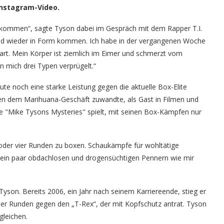
Instagram-Video.
kzukommen“, sagte Tyson dabei im Gespräch mit dem Rapper T.I.
nd wieder in Form kommen. Ich habe in der vergangenen Woche
art. Mein Körper ist ziemlich im Eimer und schmerzt vom
en mich drei Typen verprügelt.“
 noch eine starke Leistung gegen die aktuelle Box-Elite
hren dem Marihuana-Geschäft zuwandte, als Gast in Filmen und
rie "Mike Tysons Mysteries" spielt, mit seinen Box-Kämpfen nur
oder vier Runden zu boxen. Schaukämpfe für wohltätige
 ein paar obdachlosen und drogensüchtigen Pennern wie mir
Tyson. Bereits 2006, ein Jahr nach seinem Karriereende, stieg er
er Runden gegen den „T-Rex“, der mit Kopfschutz antrat. Tyson
gleichen.