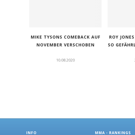
 KÖDERT
MIKE TYSONS COMEBACK AUF
ROY JONES 
T 20-
NOVEMBER VERSCHOBEN
SO GEFÄHRL
GEBOT
10.08.2020
INFO
MMA - RANKINGS