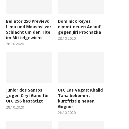
Bellator 250 Preview:
Dominick Reyes
Lima und Mousasi vor
nimmt neuen Anlauf
Schlacht um den Titel
gegen Jiri Prochazka
im Mittelgewicht
28.10.2020
28.10.2020
Junior dos Santos
UFC Las Vegas: Khalid
gegen Ciryl Gane für
Taha bekommt
UFC 256 bestätigt
kurzfristig neuen
Gegner
28.10.2020
28.10.2020