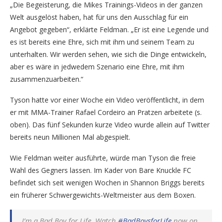
„Die Begeisterung, die Mikes Trainings-Videos in der ganzen
Welt ausgelöst haben, hat für uns den Ausschlag für ein
Angebot gegeben“, erklärte Feldman. „Er ist eine Legende und
es ist bereits eine Ehre, sich mit ihm und seinem Team zu
unterhalten. Wir werden sehen, wie sich die Dinge entwickeln,
aber es wäre in jedwedem Szenario eine Ehre, mit ihm
zusammenzuarbeiten.“
Tyson hatte vor einer Woche ein Video veröffentlicht, in dem
er mit MMA-Trainer Rafael Cordeiro an Pratzen arbeitete (s.
oben). Das fünf Sekunden kurze Video wurde allein auf Twitter
bereits neun Millionen Mal abgespielt.
Wie Feldman weiter ausführte, würde man Tyson die freie
Wahl des Gegners lassen. Im Kader von Bare Knuckle FC
befindet sich seit wenigen Wochen in Shannon Briggs bereits
ein früherer Schwergewichts-Weltmeister aus dem Boxen.
I’m a Bad Boy for Life. Watch
#BadBoysforLife
now on