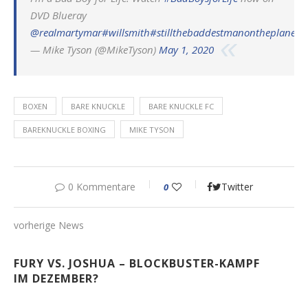
DVD Blueray
@realmartymar
#willsmith
#stillthebaddestmanontheplanet
p
— Mike Tyson (@MikeTyson)
May 1, 2020
BOXEN
BARE KNUCKLE
BARE KNUCKLE FC
BAREKNUCKLE BOXING
MIKE TYSON
0 Kommentare
Twitter
0
vorherige News
FURY VS. JOSHUA – BLOCKBUSTER-KAMPF
IM DEZEMBER?