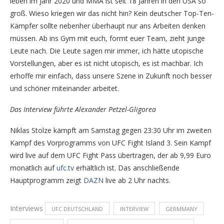
leben im Jahr 2020 und MMA ist seit 18 Jahren in den USA so
groß. Wieso kriegen wir das nicht hin? Kein deutscher Top-Ten-
Kämpfer sollte nebenher überhaupt nur ans Arbeiten denken
müssen. Ab ins Gym mit euch, formt euer Team, zieht junge
Leute nach. Die Leute sagen mir immer, ich hätte utopische
Vorstellungen, aber es ist nicht utopisch, es ist machbar. Ich
erhoffe mir einfach, dass unsere Szene in Zukunft noch besser
und schöner miteinander arbeitet.
Das Interview führte Alexander Petzel-Gligorea
Niklas Stolze kämpft am Samstag gegen 23:30 Uhr im zweiten
Kampf des Vorprogramms von UFC Fight Island 3. Sein Kampf
wird live auf dem UFC Fight Pass übertragen, der ab 9,99 Euro
monatlich auf
ufc.tv
erhältlich ist. Das anschließende
Hauptprogramm zeigt
DAZN
live ab 2 Uhr nachts.
Interviews
UFC DEUTSCHLAND
INTERVIEW
GERMMANY