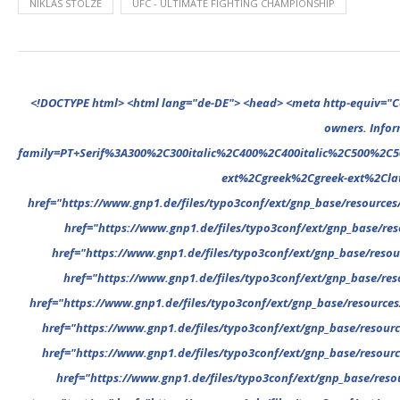
NIKLAS STOLZE
UFC - ULTIMATE FIGHTING CHAMPIONSHIP
<!DOCTYPE html> <html lang="de-DE"> <head> <meta http-equiv="Content-Type" content="text/html; charset=UTF-8"/> <meta name="google-site-verification" content="cVGVUvWocm1gvSHxvrjHxzeA4oYlTAvZPb6G_EJBd1U" /> <!-- This website is powered by TYPO3 - inspiring people to share! TYPO3 is a free open source Content Management Framework initially created by Kasper Skaarhoj and licensed under GNU/GPL. TYPO3 is copyright 1998-2022 of Kasper Skaarhoj. Extensions are copyright of their respective owners. Information and contribution at https://typo3.org/ --> <base href="."> <title>UFC Deutschland</title> <meta name="generator" content="TYPO3 CMS"/> <meta name="viewport" content="width=device-width,minimum-scale=1"/> <meta name="revisit-after" content="1 days"/> <meta name="allow-search" content="yes"/> <link rel="stylesheet" type="text/css" href="//fonts.googleapis.com/css?family=PT+Serif%3A300%2C300italic%2C400%2C400italic%2C500%2C500italic%2C700%2C700italic%2C800%2C800italic%7CPlayfair+Display+SC%3A300%2C300italic%2C400%2C400italic%2C500%2C500italic%2C700%2C700italic%2C800%2C800italic%7CMontserrat%3A300%2C300italic%2C400%2C400italic%2C500%2C500italic%2C700%2C700italic%2C800%2C800italic%7COpen+Sans%3A300%2C300italic%2C400%2C400italic%2C500%2C500italic%2C700%2C700italic%2C800%2C800italic%26subset%3Dcyrillic%2Ccyrill