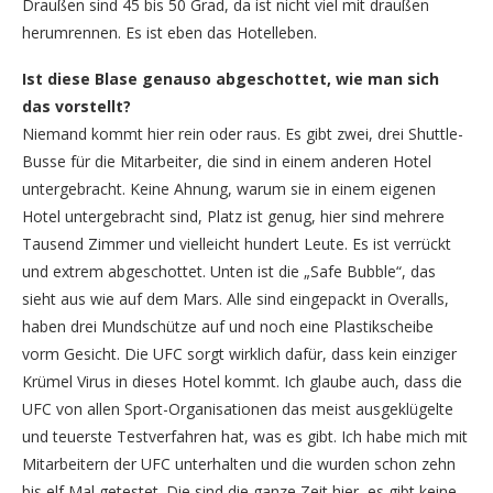
Draußen sind 45 bis 50 Grad, da ist nicht viel mit draußen
herumrennen. Es ist eben das Hotelleben.
Ist diese Blase genauso abgeschottet, wie man sich
das vorstellt?
Niemand kommt hier rein oder raus. Es gibt zwei, drei Shuttle-
Busse für die Mitarbeiter, die sind in einem anderen Hotel
untergebracht. Keine Ahnung, warum sie in einem eigenen
Hotel untergebracht sind, Platz ist genug, hier sind mehrere
Tausend Zimmer und vielleicht hundert Leute. Es ist verrückt
und extrem abgeschottet. Unten ist die „Safe Bubble“, das
sieht aus wie auf dem Mars. Alle sind eingepackt in Overalls,
haben drei Mundschütze auf und noch eine Plastikscheibe
vorm Gesicht. Die UFC sorgt wirklich dafür, dass kein einziger
Krümel Virus in dieses Hotel kommt. Ich glaube auch, dass die
UFC von allen Sport-Organisationen das meist ausgeklügelte
und teuerste Testverfahren hat, was es gibt. Ich habe mich mit
Mitarbeitern der UFC unterhalten und die wurden schon zehn
bis elf Mal getestet. Die sind die ganze Zeit hier, es gibt keine