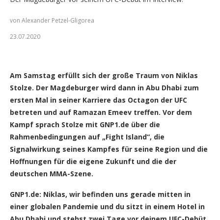
von Alexander Petzel-Gligorea
23.07.2020
Niklas Stolze (Foto: ControlMasterManagement)
Am Samstag erfüllt sich der große Traum von Niklas
Stolze. Der Magdeburger wird dann in Abu Dhabi zum
ersten Mal in seiner Karriere das Octagon der UFC
betreten und auf Ramazan Emeev treffen. Vor dem
Kampf sprach Stolze mit GNP1.de über die
Rahmenbedingungen auf „Fight Island“, die
Signalwirkung seines Kampfes für seine Region und die
Hoffnungen für die eigene Zukunft und die der
deutschen MMA-Szene.
GNP1.de: Niklas, wir befinden uns gerade mitten in
einer globalen Pandemie und du sitzt in einem Hotel in
Abu Dhabi und stehst zwei Tage vor deinem UFC-Debüt.