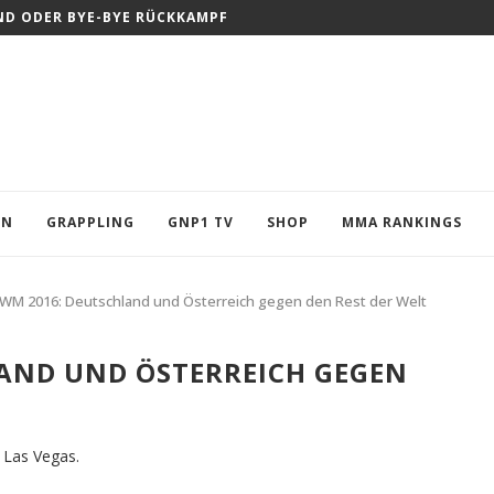
ND ODER BYE-BYE RÜCKKAMPF
EN
GRAPPLING
GNP1 TV
SHOP
MMA RANKINGS
WM 2016: Deutschland und Österreich gegen den Rest der Welt
AND UND ÖSTERREICH GEGEN
Las Vegas.