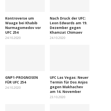
Kontroverse um
Nach Druck der UFC:
Waage bei Khabib
Leon Edwards am 19.
Nurmagomedov vor
Dezember gegen
UFC 254
Khamzat Chimaev
24.10.2020
24.10.2020
GNP1-PROGNOSEN
UFC Las Vegas: Neuer
FÜR UFC 254
Termin für Dos Anjos
gegen Makhachev
24.10.2020
am 14. November
23.10.2020