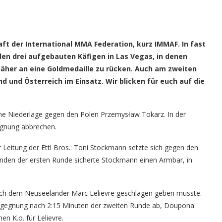
t der International MMA Federation, kurz IMMAF. In fast
 den drei aufgebauten Käfigen in Las Vegas, in denen
näher an eine Goldmedaille zu rücken. Auch am zweiten
und Österreich im Einsatz. Wir blicken für euch auf die
eine Niederlage gegen den Polen Przemysław Tokarz. In der
egnung abbrechen.
 Leitung der Ettl Bros.: Toni Stockmann setzte sich gegen den
nden der ersten Runde sicherte Stockmann einen Armbar, in
ch dem Neuseeländer Marc Lelievre geschlagen geben musste.
Begegnung nach 2:15 Minuten der zweiten Runde ab, Doupona
n K.o. für Lelievre.