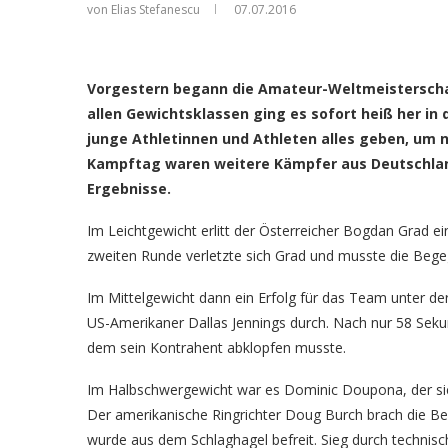
von Elias Stefanescu
07.07.2016
Vorgestern begann die Amateur-Weltmeisterschaf
allen Gewichtsklassen ging es sofort heiß her in
junge Athletinnen und Athleten alles geben, um 
Kampftag waren weitere Kämpfer aus Deutschland 
Ergebnisse.
Im Leichtgewicht erlitt der Österreicher Bogdan Grad 
zweiten Runde verletzte sich Grad und musste die Beg
Im Mittelgewicht dann ein Erfolg für das Team unter der
US-Amerikaner Dallas Jennings durch. Nach nur 58 Seku
dem sein Kontrahent abklopfen musste.
Im Halbschwergewicht war es Dominic Doupona, der si
Der amerikanische Ringrichter Doug Burch brach die 
wurde aus dem Schlaghagel befreit. Sieg durch technische