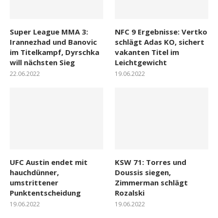
Super League MMA 3:
NFC 9 Ergebnisse: Vertko
Irannezhad und Banovic
schlägt Adas KO, sichert
im Titelkampf, Dyrschka
vakanten Titel im
will nächsten Sieg
Leichtgewicht
22.06.2022
19.06.2022
UFC Austin endet mit
KSW 71: Torres und
hauchdünner,
Doussis siegen,
umstrittener
Zimmerman schlägt
Punktentscheidung
Rozalski
19.06.2022
19.06.2022