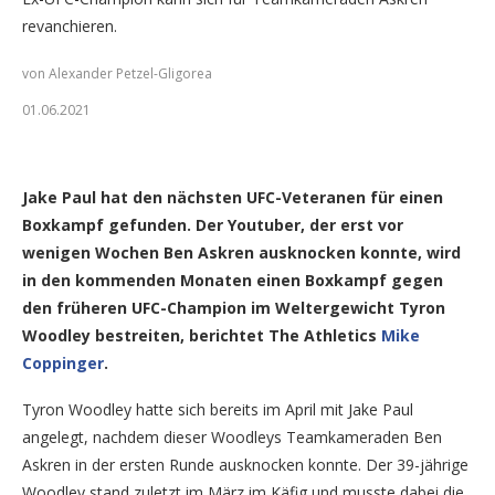
revanchieren.
von Alexander Petzel-Gligorea
01.06.2021
Tyron Woodley (Foto: ZUFFA LLC)
Jake Paul hat den nächsten UFC-Veteranen für einen
Boxkampf gefunden. Der Youtuber, der erst vor
wenigen Wochen Ben Askren ausknocken konnte, wird
in den kommenden Monaten einen Boxkampf gegen
den früheren UFC-Champion im Weltergewicht Tyron
Woodley bestreiten, berichtet The Athletics
Mike
Coppinger
.
Tyron Woodley hatte sich bereits im April mit Jake Paul
angelegt, nachdem dieser Woodleys Teamkameraden Ben
Askren in der ersten Runde ausknocken konnte. Der 39-jährige
Woodley stand zuletzt im März im Käfig und musste dabei die