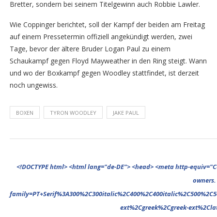
Bretter, sondern bei seinem Titelgewinn auch Robbie Lawler.
Wie Coppinger berichtet, soll der Kampf der beiden am Freitag
auf einem Pressetermin offiziell angekündigt werden, zwei
Tage, bevor der ältere Bruder Logan Paul zu einem
Schaukampf gegen Floyd Mayweather in den Ring steigt. Wann
und wo der Boxkampf gegen Woodley stattfindet, ist derzeit
noch ungewiss.
BOXEN
TYRON WOODLEY
JAKE PAUL
<!DOCTYPE html> <html lang="de-DE"> <head> <meta http-equiv="Content-Type" content="text/html; charset=UTF-8"/> <meta name="google-site-verification" content="cVGVUvWocm1gvSHxvrjHxzeA4oYlTAvZPb6G_EJBd1U" /> <!-- This website is powered by TYPO3 - inspiring people to share! TYPO3 is a free open source Content Management Framework initially created by Kasper Skaarhoj and licensed under GNU/GPL. TYPO3 is copyright 1998-2022 of Kasper Skaarhoj. Extensions are copyright of their respective owners. Information and contribution at https://typo3.org/ --> <base href="."> <title>News</title> <meta name="generator" content="TYPO3 CMS"/> <meta name="viewport" content="width=device-width,minimum-scale=1"/> <meta name="revisit-after" content="1 days"/> <meta name="allow-search" content="yes"/> <link rel="stylesheet" type="text/css" href="//fonts.googleapis.com/css?family=PT+Serif%3A300%2C300italic%2C400%2C400italic%2C500%2C500italic%2C700%2C700italic%2C800%2C800italic%7CPlayfair+Display+SC%3A300%2C300italic%2C400%2C400italic%2C500%2C500italic%2C700%2C700italic%2C800%2C800italic%7CMontserrat%3A300%2C300italic%2C400%2C400italic%2C500%2C500italic%2C700%2C700italic%2C800%2C800italic%7COpen+Sans%3A300%2C300italic%2C400%2C400italic%2C500%2C500italic%2C700%2C700italic%2C800%2C800italic%26subset%3Dcyrillic%2Ccyrillic-ext%2Cgr