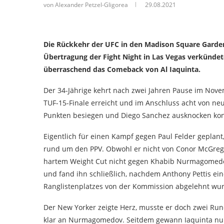
von Alexander Petzel-Gligorea
29.08.2021
Al Iaqui
Die Rückkehr der UFC in den Madison Square Gard
Übertragung der Fight Night in Las Vegas verkündet
überraschend das Comeback von Al Iaquinta.
Der 34-Jährige kehrt nach zwei Jahren Pause im Nove
TUF-15-Finale erreicht und im Anschluss acht von n
Punkten besiegen und Diego Sanchez ausknocken konn
Eigentlich für einen Kampf gegen Paul Felder geplan
rund um den PPV. Obwohl er nicht von Conor McGrego
hartem Weight Cut nicht gegen Khabib Nurmagomedo
und fand ihn schließlich, nachdem Anthony Pettis ei
Ranglistenplatzes von der Kommission abgelehnt wurd
Der New Yorker zeigte Herz, musste er doch zwei Ru
klar an Nurmagomedov. Seitdem gewann Iaquinta nur 