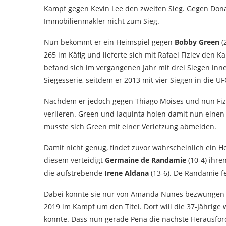
Kampf gegen Kevin Lee den zweiten Sieg. Gegen Dona
Immobilienmakler nicht zum Sieg.
Nun bekommt er ein Heimspiel gegen
Bobby Green
(
265 im Käfig und lieferte sich mit Rafael Fiziev den 
befand sich im vergangenen Jahr mit drei Siegen inn
Siegesserie, seitdem er 2013 mit vier Siegen in die UF
Nachdem er jedoch gegen Thiago Moises und nun Fizie
verlieren. Green und Iaquinta holen damit nun einen 
musste sich Green mit einer Verletzung abmelden.
Damit nicht genug, findet zuvor wahrscheinlich ein 
diesem verteidigt
Germaine de Randamie
(10-4) ihre
die aufstrebende
Irene Aldana
(13-6). De Randamie f
Dabei konnte sie nur von Amanda Nunes bezwungen w
2019 im Kampf um den Titel. Dort will die 37-Jährige
konnte. Dass nun gerade Pena die nächste Herausforder