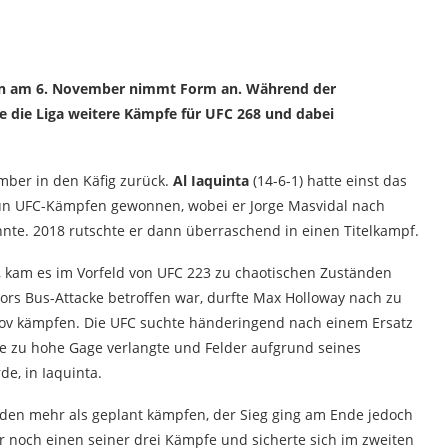
nta (Foto: GNP1.de)
en am 6. November nimmt Form an. Während der
e die Liga weitere Kämpfe für UFC 268 und dabei
mber in den Käfig zurück.
Al Iaquinta
(14-6-1) hatte einst das
eun UFC-Kämpfen gewonnen, wobei er Jorge Masvidal nach
te. 2018 rutschte er dann überraschend in einen Titelkampf.
t, kam es im Vorfeld von UFC 223 zu chaotischen Zuständen
rs Bus-Attacke betroffen war, durfte Max Holloway nach zu
v kämpfen. Die UFC suchte händeringend nach einem Ersatz
ne zu hohe Gage verlangte und Felder aufgrund seines
e, in Iaquinta.
nden mehr als geplant kämpfen, der Sieg ging am Ende jedoch
noch einen seiner drei Kämpfe und sicherte sich im zweiten