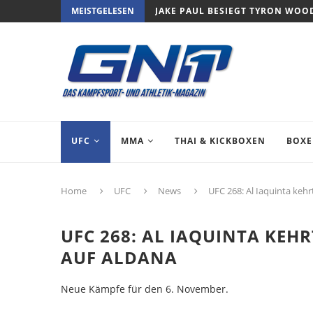
MEISTGELESEN
JAKE PAUL BESIEGT TYRON WOO
UFC
MMA
THAI & KICKBOXEN
BOX
Home
UFC
News
UFC 268: Al Iaquinta kehr
UFC 268: AL IAQUINTA KEH
AUF ALDANA
Neue Kämpfe für den 6. November.