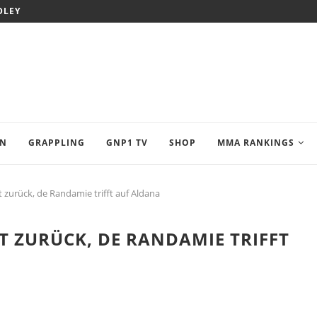
DLEY
EN
GRAPPLING
GNP1 TV
SHOP
MMA RANKINGS
t zurück, de Randamie trifft auf Aldana
RT ZURÜCK, DE RANDAMIE TRIFFT