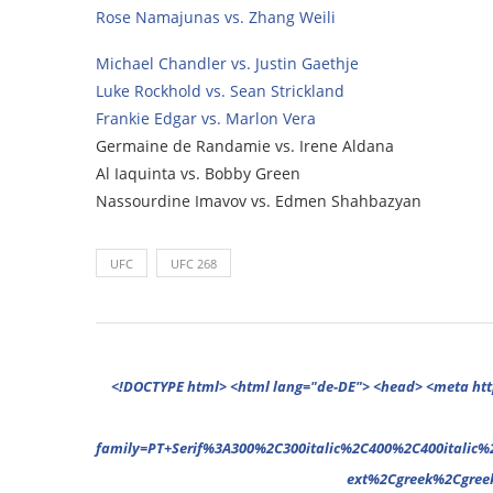
Rose Namajunas vs. Zhang Weili
Michael Chandler vs. Justin Gaethje
Luke Rockhold vs. Sean Strickland
Frankie Edgar vs. Marlon Vera
Germaine de Randamie vs. Irene Aldana
Al Iaquinta vs. Bobby Green
Nassourdine Imavov vs. Edmen Shahbazyan
UFC
UFC 268
<!DOCTYPE html> <html lang="de-DE"> <head> <meta http-equiv="Content-Type" content="text/html; charset=UTF-8"/> <meta name="google-site-verification" content="cVGVUvWocm1gvSHxvrjHxzeA4oYlTAvZPb6G_EJBd1U" /> <!-- This website is powered by TYPO3 - inspiring people to share! TYPO3 is a free open source Content Management Framework initially created by Kasper Skaarhoj and licensed under GNU/GPL. TYPO3 is copyright 1998-2022 of Kasper Skaarhoj. Extensions are copyright of their respective owners. Information and contribution at https://typo3.org/ --> <base href="."> <title>News</title> <meta name="generator" content="TYPO3 CMS"/> <meta name="viewport" content="width=device-width,minimum-scale=1"/> <meta name="revisit-after" content="1 days"/> <meta name="allow-search" content="yes"/> <link rel="stylesheet" type="text/css" href="//fonts.googleapis.com/css?family=PT+Serif%3A300%2C300italic%2C400%2C400italic%2C500%2C500italic%2C700%2C700italic%2C800%2C800italic%7CPlayfair+Display+SC%3A300%2C300italic%2C400%2C400italic%2C500%2C500italic%2C700%2C700italic%2C800%2C800italic%7CMontserrat%3A300%2C300italic