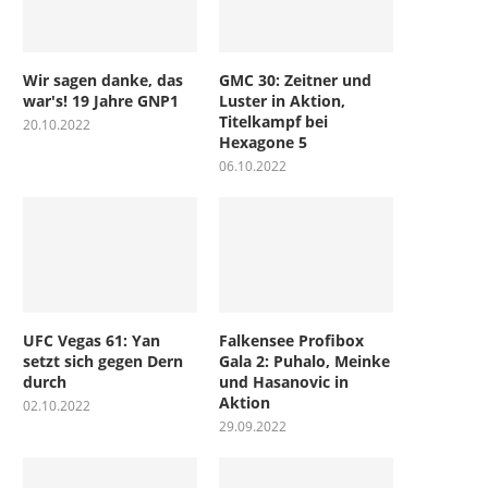
Wir sagen danke, das
GMC 30: Zeitner und
war's! 19 Jahre GNP1
Luster in Aktion,
Titelkampf bei
20.10.2022
Hexagone 5
06.10.2022
UFC Vegas 61: Yan
Falkensee Profibox
setzt sich gegen Dern
Gala 2: Puhalo, Meinke
durch
und Hasanovic in
Aktion
02.10.2022
29.09.2022