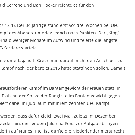
ld Cerrone und Dan Hooker reichte es für den
27-12-1). Der 34-Jährige stand erst vor drei Wochen bei UFC
Kampf des Abends, unterlag jedoch nach Punkten. Der „King“
erhalb weniger Monate im Aufwind und feierte die längste
C-Karriere startete.
v unterlag, hofft Green nun darauf, nicht den Anschluss zu
Kampf nach, der bereits 2015 hätte stattfinden sollen. Damals
Herausforderer-Kampf im Bantamgewicht der Frauen statt. In
n Platz an der Spitze der Rangliste im Bantamgewicht gegen
eiert dabei ihr Jubiläum mit ihrem zehnten UFC-Kampf.
erden, dass dafür gleich zwei Mal, zuletzt im Dezember
 wieder hin, die seitdem Julianna Pena zur Aufgabe bringen
in auf Nunes‘ Titel ist, dürfte die Niederländerin erst recht