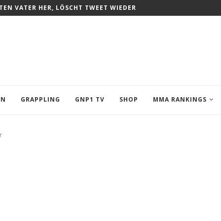
 BOMBARDIER DIE LICHTER AUS
EN
GRAPPLING
GNP1 TV
SHOP
MMA RANKINGS
r
R