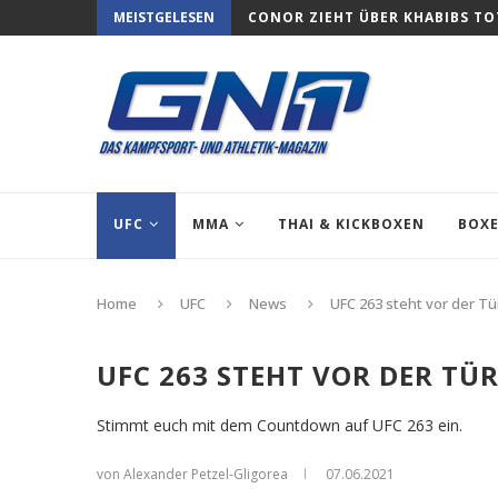
MEISTGELESEN
KSW 64: PUDZIANOWSKI KNIPST
UFC
MMA
THAI & KICKBOXEN
BOX
Home
UFC
News
UFC 263 steht vor der Tü
UFC 263 STEHT VOR DER TÜ
Stimmt euch mit dem Countdown auf UFC 263 ein.
von Alexander Petzel-Gligorea
07.06.2021