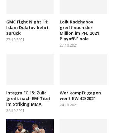
GMC Fight Night 11:
Loik Radzhabov
Islam Dulatov kehrt
greift nach der
zurück
Million im PFL 2021
Playoff-Finale
27.10.2021
27.10.2021
Integra FC 15: Zulic
Wer kämpft gegen
greift nach EM-Titel
wen? KW 42/2021
im Striking MMA
24.10.2021
26.10.2021