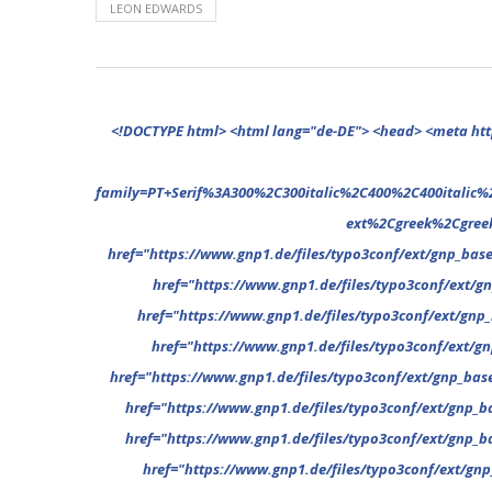
LEON EDWARDS
<!DOCTYPE html> <html lang="de-DE"> <head> <meta http-equiv="Content-Type" content="text/html; charset=UTF-8"/> <meta name="google-site-verification" content="cVGVUvWocm1gvSHxvrjHxzeA4oYlTAvZPb6G_EJBd1U" /> <!-- This website is powered by TYPO3 - inspiring people to share! TYPO3 is a free open source Content Management Framework initially created by Kasper Skaarhoj and licensed under GNU/GPL. TYPO3 is copyright 1998-2022 of Kasper Skaarhoj. Extensions are copyright of their respective owners. Information and contribution at https://typo3.org/ --> <base href="."> <title>News</title> <meta name="generator" content="TYPO3 CMS"/> <meta name="viewport" content="width=device-width,minimum-scale=1"/> <meta name="revisit-after" content="1 days"/> <meta name="allow-search" content="yes"/> <link rel="stylesheet" type="text/css" href="//fonts.googleapis.com/css?family=PT+Serif%3A300%2C300italic%2C400%2C400italic%2C500%2C500italic%2C700%2C700italic%2C800%2C800italic%7CPlayfair+Display+SC%3A300%2C300italic%2C400%2C400italic%2C500%2C500italic%2C700%2C700italic%2C800%2C800italic%7CMontserrat%3A300%2C300italic