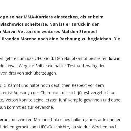
lage seiner MMA-Karriere einstecken, als er beim
lachowicz scheiterte. Nun ist er zurück in der
 Marvin Vettori ein weiteres Mal den Stempel
d Brandon Moreno noch eine Rechnung zu begleichen. Die
den geht es um das UFC-Gold. Den Hauptkampf bestreiten
Israel
 Adesanyas Weg zur Spitze ein harter Test und zwang den
 von drei von sich überzeugen.
 UFC-Kampf und hatte noch deutlichen Respekt vor dem
ter ist Adesanya der Champion, der sich jüngst vergeblich an
te, Vettori konnte seine letzten fünf Kämpfe gewinnen und dabei
Nun kommt es zur Revanche.
eno
zum zweiten Mal innerhalb eines halben Jahres aufeinander.
hrieben gemeinsam UFC-Geschichte, da sie drei Wochen nach