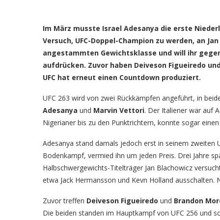
Im März musste Israel Adesanya die erste Nieder
Versuch, UFC-Doppel-Champion zu werden, an Jan B
angestammten Gewichtsklasse und will ihr gegen
aufdrücken. Zuvor haben Deiveson Figueiredo un
UFC hat erneut einen Countdown produziert.
UFC 263 wird von zwei Rückkämpfen angeführt, in bei
Adesanya
und
Marvin Vettori
. Der Italiener war auf
Nigerianer bis zu den Punktrichtern, konnte sogar einen
Adesanya stand damals jedoch erst in seinem zweiten
Bodenkampf, vermied ihn um jeden Preis. Drei Jahre spä
Halbschwergewichts-Titelträger Jan Blachowicz versuch
etwa Jack Hermansson und Kevn Holland ausschalten. 
Zuvor treffen
Deiveson Figueiredo
und
Brandon Mor
Die beiden standen im Hauptkampf von UFC 256 und sc