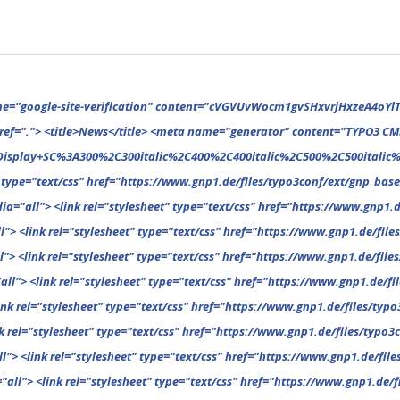
ext/css" href="https://www.gnp1.de/files/typo3conf/ext/gnp_base/resources/public/assets/theme/breadcrumb-1616255617.css" media="all"> <link rel="stylesheet" type="text/css" href="https://www.gnp1.de/files/typo3conf/ext/gnp_base/resources/public/assets/theme/category-1616255617.css" media="all"> <link rel="stylesheet" type="text/css" href="https://www.gnp1.de/files/typo3conf/ext/gnp_base/resources/public/assets/theme/column-1616255617.css" media="all"> <link rel="stylesheet" type="text/css" href="https://www.gnp1.de/files/typo3conf/ext/gnp_base/resources/public/assets/theme/comments-1616255617.css" media="all"> <link rel="stylesheet" type="text/css" href="https://www.gnp1.de/files/typo3conf/ext/gnp_base/resources/public/assets/theme/featured-1616255617.css" media="all"> <link rel="stylesheet" type="text/css" href="https://www.gnp1.de/files/typo3conf/ext/gnp_base/resources/public/assets/theme/footer-1616255617.css" media="all"> <link rel="stylesheet" type="text/css" href="https://www.gnp1.de/files/typo3conf/ext/gnp_base/resources/public/assets/theme/general-1616255617.css" media="all"> <link rel="stylesheet" type="text/css" href="https://www.gnp1.de/files/typo3conf/ext/gnp_base/resources/public/assets/theme/header-1616255617.css" media="all"> <link rel="stylesheet" type="text/css" href="https://www.gnp1.de/files/typo3conf/ext/gnp_base/resources/public/assets/theme/homepagetitle-1616255617.css" media="all"> <link r