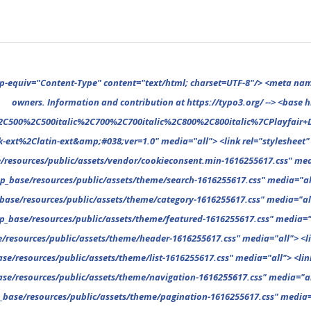
%2C400%2C400italic%2C500%2C500italic%2C700%2C700italic%2C800%2C800italic%7COpen+Sans%3A300%2C300italic%2C400%2C400italic%2C500%2C500italic%2C700%2C700italic%2C800%2C800italic%26subset%3Dcyrillic%2Ccyrillic-ext%2Cgreek%2Cgreek-ext%2Clatin-ext&amp;#038;ver=1.0" media="all"> <link rel="stylesheet" type="text/css" href="https://www.gnp1.de/files/typo3conf/ext/gnp_base/resources/public/assets/fonts/fonts-1616255617.css" media="all"> <link rel="stylesheet" type="text/css" href="https://www.gnp1.de/files/typo3conf/ext/gnp_base/resources/public/assets/vendor/vendor-1616255617.css" media="all"> <link rel="stylesheet" type="text/css" href="https://www.gnp1.de/files/typo3conf/ext/gnp_base/resources/public/assets/vendor/cookieconsent.min-1616255617.css" media="all"> <link rel="stylesheet" type="text/css" href="https://www.gnp1.de/files/typo3conf/ext/gnp_base/resources/public/assets/theme/_reset-1616255617.css" media="all"> <link rel="stylesheet" type="text/css" href="https://www.gnp1.de/files/typo3conf/ext/gnp_base/resources/public/assets/theme/mansonry-1616255617.css" media="all"> <link rel="stylesheet" type="text/css" href="https://www.gnp1.de/files/typo3conf/ext/gnp_base/resources/public/assets/theme/search-1616255617.css" media="all"> <link rel="stylesheet" type="text/css" href="https://www.gnp1.de/files/typo3conf/ext/gnp_base/resources/public/assets/theme/404-1616255617.css" media="all"> <link rel="stylesheet" type="t