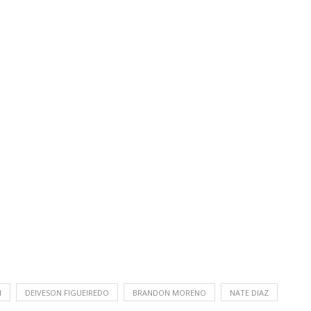
I
DEIVESON FIGUEIREDO
BRANDON MORENO
NATE DIAZ