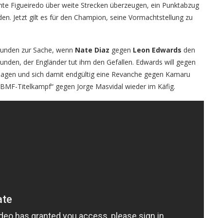
nte Figueiredo über weite Strecken überzeugen, ein Punktabzug
den. Jetzt gilt es für den Champion, seine Vormachtstellung zu
 Runden zur Sache, wenn
Nate Diaz
gegen
Leon Edwards
den
Runden, der Engländer tut ihm den Gefallen. Edwards will gegen
hlagen und sich damit endgültig eine Revanche gegen Kamaru
BMF-Titelkampf“ gegen Jorge Masvidal wieder im Käfig.