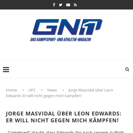
Home
UFC
News
Jorge Masvidal über Leon
Edwards: Er will nicht gegen mich kämpfen!
JORGE MASVIDAL ÜBER LEON EDWARDS:
ER WILL NICHT GEGEN MICH KÄMPFEN!
„Gamebred“ glaubt, dass Edwards ihn nach seinem Auftritt