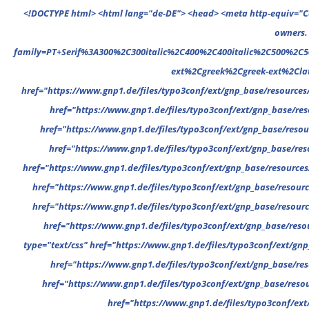
<!DOCTYPE html> <html lang="de-DE"> <head> <meta http-equiv="Content-Type" content="text/html; charset=UTF-8"/> <meta name="google-site-verification" content="cVGVUvWocm1gvSHxvrjHxzeA4oYlTAvZPb6G_EJBd1U" /> <!-- This website is powered by TYPO3 - inspiring people to share! TYPO3 is a free open source Content Management Framework initially created by Kasper Skaarhoj and licensed under GNU/GPL. TYPO3 is copyright 1998-2022 of Kasper Skaarhoj. Extensions are copyright of their respective owners. Information and contribution at https://typo3.org/ --> <base href="."> <title>News</title> <meta name="generator" content="TYPO3 CMS"/> <meta name="viewport" content="width=device-width,minimum-scale=1"/> <meta name="revisit-after" content="1 days"/> <meta name="allow-search" content="yes"/> <link rel="stylesheet" type="text/css" href="//fonts.googleapis.com/css?family=PT+Serif%3A300%2C300italic%2C400%2C400italic%2C500%2C500italic%2C700%2C700italic%2C800%2C800italic%7CPlayfair+Display+SC%3A300%2C300italic%2C400%2C400italic%2C500%2C500italic%2C700%2C700italic%2C800%2C800italic%7CMontserrat%3A300%2C300italic%2C400%2C400italic%2C500%2C500italic%2C700%2C700italic%2C800%2C800italic%7COpen+Sans%3A300%2C300italic%2C400%2C400italic%2C500%2C500italic%2C700%2C700italic%2C800%2C800italic%26subset%3Dcyrillic%2Ccyrillic-ext%2Cgr