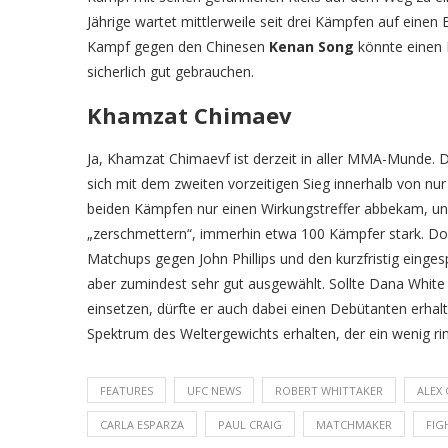
Jährige wartet mittlerweile seit drei Kämpfen auf eine
Kampf gegen den Chinesen
Kenan Song
könnte einen 
sicherlich gut gebrauchen.
Khamzat Chimaev
Ja, Khamzat Chimaevf ist derzeit in aller MMA-Munde.
sich mit dem zweiten vorzeitigen Sieg innerhalb von n
beiden Kämpfen nur einen Wirkungstreffer abbekam, un
„zerschmettern“, immerhin etwa 100 Kämpfer stark. Doc
Matchups gegen John Phillips und den kurzfristig eing
aber zumindest sehr gut ausgewählt. Sollte Dana Whit
einsetzen, dürfte er auch dabei einen Debütanten erhal
Spektrum des Weltergewichts erhalten, der ein wenig r
FEATURES
UFC NEWS
ROBERT WHITTAKER
ALEX 
CARLA ESPARZA
PAUL CRAIG
MATCHMAKER
FIG