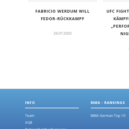
AND 3
FABRICIO WERDUM WILL
UFC FIGHT
TTAKER
FEDOR-RÜCKKAMPF
KÄMPF
ABU DHABI
„PERFO
26.07.2020
NIG
INFO
MMA - RANKINGS
Team
MMA German Top 10
AGB