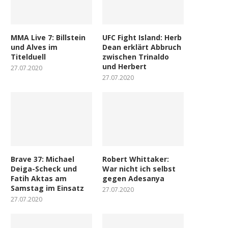
MMA Live 7: Billstein
UFC Fight Island: Herb
und Alves im
Dean erklärt Abbruch
Titelduell
zwischen Trinaldo
und Herbert
27.07.2020
27.07.2020
Brave 37: Michael
Robert Whittaker:
Deiga-Scheck und
War nicht ich selbst
Fatih Aktas am
gegen Adesanya
Samstag im Einsatz
27.07.2020
27.07.2020