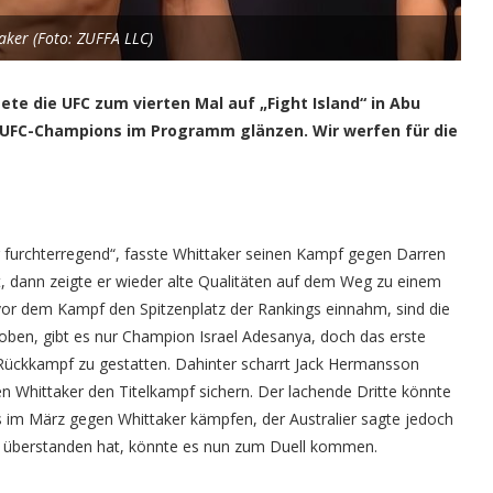
aker (Foto: ZUFFA LLC)
te die UFC zum vierten Mal auf „Fight Island“ in Abu
en UFC-Champions im Programm glänzen. Wir werfen für die
r furchterregend“, fasste Whittaker seinen Kampf gegen Darren
t, dann zeigte er wieder alte Qualitäten auf dem Weg zu einem
 vor dem Kampf den Spitzenplatz der Rankings einnahm, sind die
 oben, gibt es nur Champion Israel Adesanya, doch das erste
 Rückkampf zu gestatten. Dahinter scharrt Jack Hermansson
en Whittaker den Titelkampf sichern. Der lachende Dritte könnte
s im März gegen Whittaker kämpfen, der Australier sagte jedoch
el überstanden hat, könnte es nun zum Duell kommen.