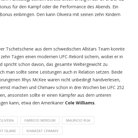
n Bonus für den Kampf oder die Performance des Abends. Ein
Bonus einbringen. Den kann Oliveira mit seinen zehn Kindern
 Der Tschetschene aus dem schwedischen Allstars Team konnte
ur zehn Tagen einen modernen UFC-Rekord sichern, wobei er in
d spricht schon davon, das gesamte Weltergewicht zu
h man sollte seine Leistungen auch in Relation setzen. Beide
esprungenen Rhys McKee waren nicht unbedingt handverlesen,
e ernst machen und Chimaev schon in drei Wochen bei UFC 252
ten, ansonsten sollte er einen Kämpfer aus dem unteren
ingen kann, etwa den Amerikaner
Cole Williams
.
OLIVEIRA
FABRICIO WERDUM
MAURICIO RUA
HT ISLAND
KHAMZAT CHIMAEV