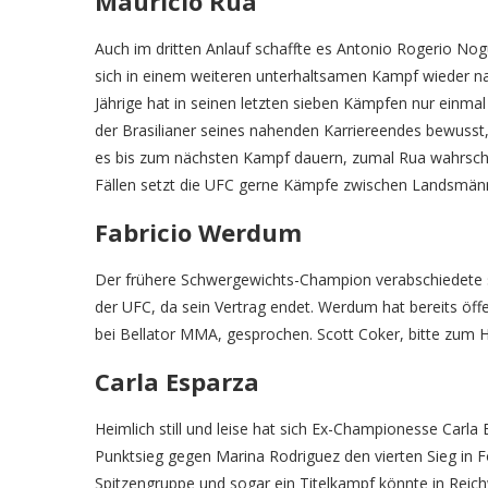
Mauricio Rua
Auch im dritten Anlauf schaffte es Antonio Rogerio Nog
sich in einem weiteren unterhaltsamen Kampf wieder n
Jährige hat in seinen letzten sieben Kämpfen nur einmal 
der Brasilianer seines nahenden Karriereendes bewusst, 
es bis zum nächsten Kampf dauern, zumal Rua wahrsche
Fällen setzt die UFC gerne Kämpfe zwischen Landsmän
Fabricio Werdum
Der frühere Schwergewichts-Champion verabschiedete s
der UFC, da sein Vertrag endet. Werdum hat bereits öf
bei Bellator MMA, gesprochen. Scott Coker, bitte zum H
Carla Esparza
Heimlich still und leise hat sich Ex-Championesse Carla
Punktsieg gegen Marina Rodriguez den vierten Sieg in Fo
Spitzengruppe und sogar ein Titelkampf könnte in Reichwe