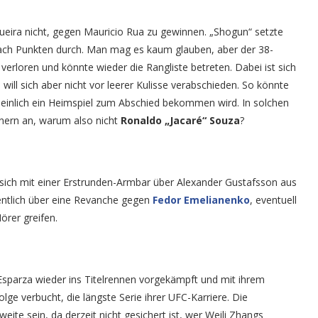
ueira nicht, gegen Mauricio Rua zu gewinnen. „Shogun“ setzte
ach Punkten durch. Man mag es kaum glauben, aber der 38-
verloren und könnte wieder die Rangliste betreten. Dabei ist sich
will sich aber nicht vor leerer Kulisse verabschieden. So könnte
inlich ein Heimspiel zum Abschied bekommen wird. In solchen
nern an, warum also nicht
Ronaldo „Jacaré“ Souza
?
ich mit einer Erstrunden-Armbar über Alexander Gustafsson aus
fentlich über eine Revanche gegen
Fedor Emelianenko
, eventuell
örer greifen.
 Esparza wieder ins Titelrennen vorgekämpft und mit ihrem
lge verbucht, die längste Serie ihrer UFC-Karriere. Die
ite sein, da derzeit nicht gesichert ist, wer Weili Zhangs