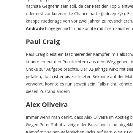
nächste Gegnerin sein soll, da der Rest der Top 5 entw
oder erst vor kurzem die Chance hatte (Jedrzejczyk). Es
knappe Niederlage von vor zwei Jahren zu revanchieren
Andrade
hingegen nicht und könnte mit ihren Fäusten 
Paul Craig
Paul Craig bleibt ein faszinierender Kämpfer im Halbsch
konnte erneut den Punktrichtern aus dem Weg gehen, i
Choke zur Aufgabe brachte. Der 32-Jährige wirkt mit se
gefallen, doch ist er bis zur letzten Sekunde auf der Mat
verwehrt, könnte es nun soweit sein. Falls nicht, kön
diesen Zustand ändern.
Alex Oliveira
Immer wenn man denkt, dass Alex Oliveira im Abstieg beg
Gegen Peter Sobotta zeigte der Brasilianer eine abgeklä
Kampf mit seinen gefährlichen Kicks auf dem Weg zu ein