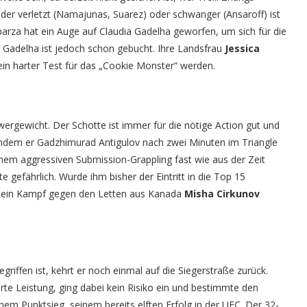
eder verletzt (Namajunas, Suarez) oder schwanger (Ansaroff) ist
parza hat ein Auge auf Claudia Gadelha geworfen, um sich für die
. Gadelha ist jedoch schon gebucht. Ihre Landsfrau
Jessica
ein harter Test für das „Cookie Monster“ werden.
wergewicht. Der Schotte ist immer für die nötige Action gut und
ndem er Gadzhimurad Antigulov nach zwei Minuten im Triangle
inem aggressiven Submission-Grappling fast wie aus der Zeit
te gefährlich. Wurde ihm bisher der Eintritt in die Top 15
nte ein Kampf gegen den Letten aus Kanada
Misha Cirkunov
riffen ist, kehrt er noch einmal auf die Siegerstraße zurück.
rte Leistung, ging dabei kein Risiko ein und bestimmte den
em Punktsieg, seinem bereits elften Erfolg in der UFC. Der 32-