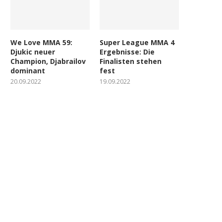
We Love MMA 59:
Super League MMA 4
Djukic neuer
Ergebnisse: Die
Champion, Djabrailov
Finalisten stehen
dominant
fest
20.09.2022
19.09.2022