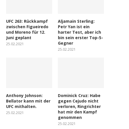
UFC 263: Rückkampf
Aljamain Sterling:
zwischen Figueiredo
Petr Yan ist ein
und Moreno für 12.
harter Test, aber ich
Juni geplant
bin sein erster Top-5-
Gegner
25.02.2021
25.02.2021
Anthony Johnson:
Dominick Cruz: Habe
Bellator kann mit der
gegen Cejudo nicht
UFC mithalten.
verloren, Ringrichter
hat mir den Kampf
25.02.2021
genommen
25.02.2021