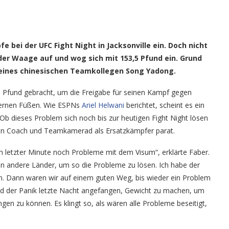
o: Florian Sädler/GNP1.de)
e bei der UFC Fight Night in Jacksonville ein. Doch nicht
 der Waage auf und wog sich mit 153,5 Pfund ein. Grund
seines chinesischen Teamkollegen Song Yadong.
5 Pfund gebracht, um die Freigabe für seinen Kampf gegen
önernen Füßen. Wie ESPNs
Ariel Helwani
berichtet, scheint es ein
b dieses Problem sich noch bis zur heutigen Fight Night lösen
dessen Coach und Teamkamerad als Ersatzkämpfer parat.
 in letzter Minute noch Probleme mit dem Visum“, erklärte Faber.
 in andere Länder, um so die Probleme zu lösen. Ich habe der
ßen. Dann waren wir auf einem guten Weg, bis wieder ein Problem
nd der Panik letzte Nacht angefangen, Gewicht zu machen, um
n zu können. Es klingt so, als wären alle Probleme beseitigt,