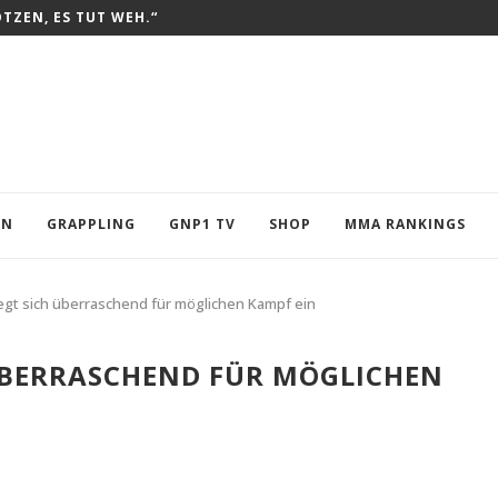
OTZEN, ES TUT WEH.“
EN
GRAPPLING
GNP1 TV
SHOP
MMA RANKINGS
iegt sich überraschend für möglichen Kampf ein
 ÜBERRASCHEND FÜR MÖGLICHEN