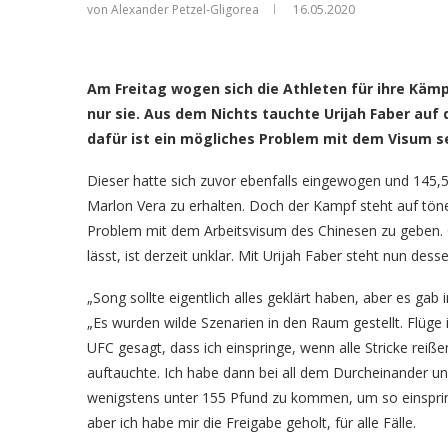
von Alexander Petzel-Gligorea
16.05.2020
Urijah Faber (Fot
Am Freitag wogen sich die Athleten für ihre Kämpf
nur sie. Aus dem Nichts tauchte Urijah Faber auf
dafür ist ein mögliches Problem mit dem Visum 
Dieser hatte sich zuvor ebenfalls eingewogen und 145,
Marlon Vera zu erhalten. Doch der Kampf steht auf t
Problem mit dem Arbeitsvisum des Chinesen zu geben. O
lässt, ist derzeit unklar. Mit Urijah Faber steht nun 
„Song sollte eigentlich alles geklärt haben, aber es gab
„Es wurden wilde Szenarien in den Raum gestellt. Flüge
UFC gesagt, dass ich einspringe, wenn alle Stricke rei
auftauchte. Ich habe dann bei all dem Durcheinander u
wenigstens unter 155 Pfund zu kommen, um so einspringe
aber ich habe mir die Freigabe geholt, für alle Fälle.