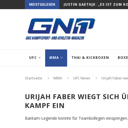
MEISTGELESEN
JUSTIN GAETHJE: „ES IST ZUM K
UFC
MMA
THAI & KICKBOXEN
BOX
Startseite
MMA
UFC News
Urijah Faber w
URIJAH FABER WIEGT SICH
KAMPF EIN
Bantam-Legende könnte für Teamkollegen einspringen.