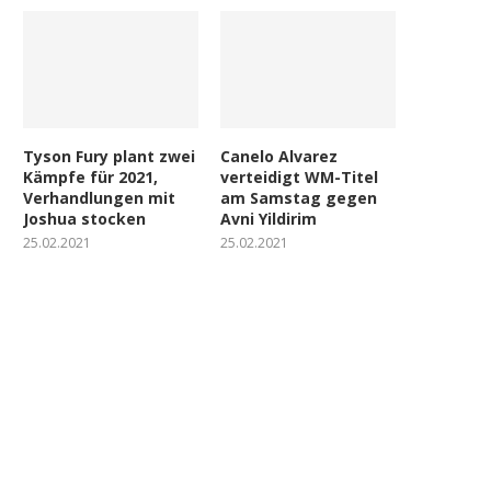
Tyson Fury plant zwei
Canelo Alvarez
Kämpfe für 2021,
verteidigt WM-Titel
Verhandlungen mit
am Samstag gegen
Joshua stocken
Avni Yildirim
25.02.2021
25.02.2021