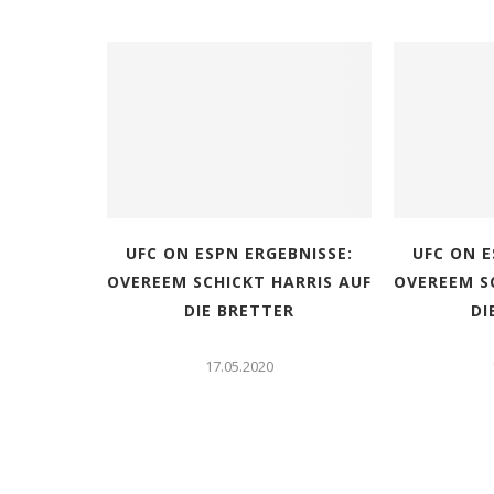
BNISSE:
UFC ON ESPN ERGEBNISSE:
UFC ON E
ARRIS AUF
OVEREEM SCHICKT HARRIS AUF
OVEREEM S
R
DIE BRETTER
DI
17.05.2020