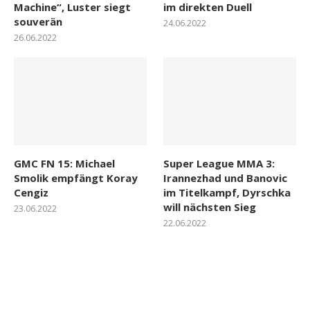
Machine“, Luster siegt
im direkten Duell
souverän
24.06.2022
26.06.2022
GMC FN 15: Michael
Super League MMA 3:
Smolik empfängt Koray
Irannezhad und Banovic
Cengiz
im Titelkampf, Dyrschka
will nächsten Sieg
23.06.2022
22.06.2022