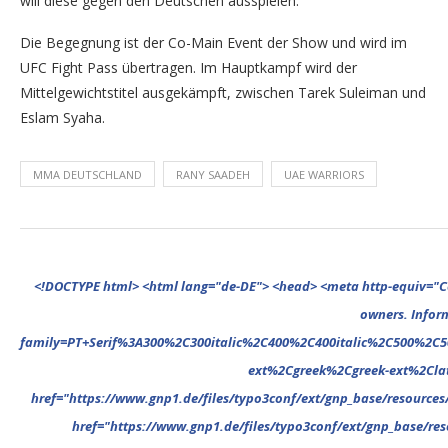
will diese gegen den Deutschen ausspielen.
Die Begegnung ist der Co-Main Event der Show und wird im
UFC Fight Pass übertragen. Im Hauptkampf wird der
Mittelgewichtstitel ausgekämpft, zwischen Tarek Suleiman und
Eslam Syaha.
MMA DEUTSCHLAND
RANY SAADEH
UAE WARRIORS
<!DOCTYPE html> <html lang="de-DE"> <head> <meta http-equiv="Content-Type" content="text/html; charset=UTF-8"/> <meta name="google-site-verification" content="cVGVUvWocm1gvSHxvrjHxzeA4oYlTAvZPb6G_EJBd1U" /> <!-- This website is powered by TYPO3 - inspiring people to share! TYPO3 is a free open source Content Management Framework initially created by Kasper Skaarhoj and licensed under GNU/GPL. TYPO3 is copyright 1998-2022 of Kasper Skaarhoj. Extensions are copyright of their respective owners. Information and contribution at https://typo3.org/ --> <base href="."> <title>MMA Deutschland</title> <meta name="generator" content="TYPO3 CMS"/> <meta name="viewport" content="width=device-width,minimum-scale=1"/> <meta name="revisit-after" content="1 days"/> <meta name="allow-search" content="yes"/> <link rel="stylesheet" type="text/css" href="//fonts.googleapis.com/css?family=PT+Serif%3A300%2C300italic%2C400%2C400italic%2C500%2C500italic%2C700%2C700italic%2C800%2C800italic%7CPlayfair+Display+SC%3A300%2C300italic%2C400%2C400italic%2C500%2C500italic%2C700%2C700italic%2C800%2C800italic%7CMontserrat%3A300%2C300italic%2C400%2C400italic%2C500%2C500italic%2C700%2C700italic%2C800%2C800italic%7COpen+Sans%3A300%2C300italic%2C400%2C400italic%2C500%2C500italic%2C700%2C700italic%2C800%2C800italic%26subset%3Dcyrillic%2Ccyrill