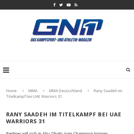
Home
MMA
MMA Deutschland
Rany Saadeh im
Titelkampf bei UAE Warriors 31
RANY SAADEH IM TITELKAMPF BEI UAE
WARRIORS 31
Berliner will sich in Abu Dhabi zum Champion krönen.