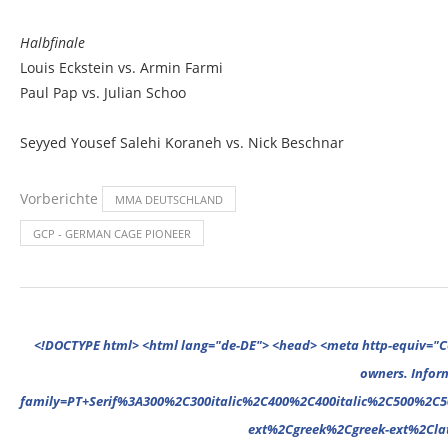
Halbfinale
Louis Eckstein vs. Armin Farmi
Paul Pap vs. Julian Schoo
Seyyed Yousef Salehi Koraneh vs. Nick Beschnar
Vorberichte
MMA DEUTSCHLAND
GCP - GERMAN CAGE PIONEER
<!DOCTYPE html> <html lang="de-DE"> <head> <meta http-equiv="Content-Type" content="text/html; charset=UTF-8"/> <meta name="google-site-verification" content="cVGVUvWocm1gvSHxvrjHxzeA4oYlTAvZPb6G_EJBd1U" /> <!-- This website is powered by TYPO3 - inspiring people to share! TYPO3 is a free open source Content Management Framework initially created by Kasper Skaarhoj and licensed under GNU/GPL. TYPO3 is copyright 1998-2022 of Kasper Skaarhoj. Extensions are copyright of their respective owners. Information and contribution at https://typo3.org/ --> <base href="."> <title>MMA Deutschland</title> <meta name="generator" content="TYPO3 CMS"/> <meta name="viewport" content="width=device-width,minimum-scale=1"/> <meta name="revisit-after" content="1 days"/> <meta name="allow-search" content="yes"/> <link rel="stylesheet" type="text/css" href="//fonts.googleapis.com/css?family=PT+Serif%3A300%2C300italic%2C400%2C400italic%2C500%2C500italic%2C700%2C700italic%2C800%2C800italic%7CPlayfair+Display+SC%3A300%2C300italic%2C400%2C400italic%2C500%2C500italic%2C700%2C700italic%2C800%2C800italic%7CMontserrat%3A300%2C300italic%2C400%2C400italic%2C500%2C500italic%2C700%2C700italic%2C800%2C800italic%7COpen+Sans%3A300%2C300italic%2C400%2C400italic%2C500%2C500italic%2C700%2C700italic%2C800%2C800italic%26subset%3Dcyrillic%2Ccyrill