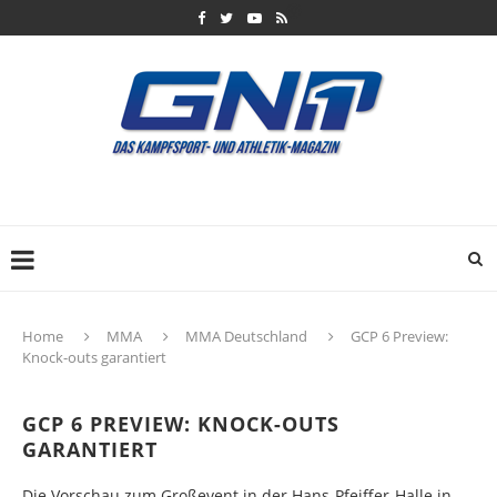
Home
MMA
MMA Deutschland
GCP 6 Preview:
Knock-outs garantiert
GCP 6 PREVIEW: KNOCK-OUTS
GARANTIERT
Die Vorschau zum Großevent in der Hans-Pfeiffer-Halle in