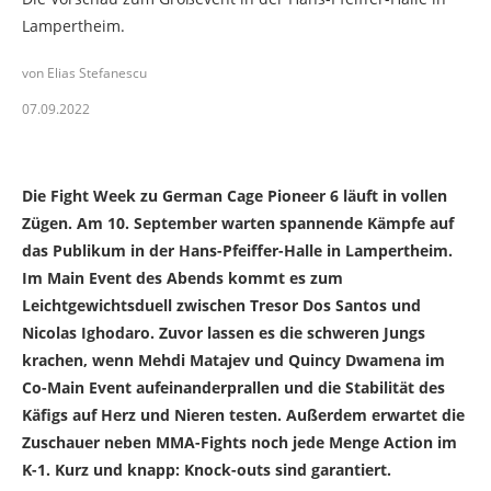
Lampertheim.
von Elias Stefanescu
07.09.2022
Der Main Event von GCP 6: Tresor Dos Santos vs. Nicolas
Ighodaro.
Die Fight Week zu German Cage Pioneer 6 läuft in vollen
Zügen. Am 10. September warten spannende Kämpfe auf
das Publikum in der Hans-Pfeiffer-Halle in Lampertheim.
Im Main Event des Abends kommt es zum
Leichtgewichtsduell zwischen Tresor Dos Santos und
Nicolas Ighodaro. Zuvor lassen es die schweren Jungs
krachen, wenn Mehdi Matajev und Quincy Dwamena im
Co-Main Event aufeinanderprallen und die Stabilität des
Käfigs auf Herz und Nieren testen. Außerdem erwartet die
Zuschauer neben MMA-Fights noch jede Menge Action im
K-1. Kurz und knapp: Knock-outs sind garantiert.