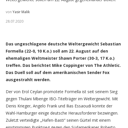
von
Yasir Malik
28.07.2020
Sebastian Formella (Foto: EC Boxpromotion)
Das ungeschlagene deutsche Weltergewicht Sebastian
Formella (22-0, 10 K.o.) soll am 22. August auf den
ehemaligen Weltmeister Shawn Porter (30-3, 17 K.o.)
treffen. Das berichtet Mike Coppinger von The Athletic.
Das Duell soll auf dem amerikanischen Sender Fox
ausgestrahlt werden.
Der von Erol Ceylan promotete Formella ist seit seinem Sieg
gegen Thulani Mbenge IBO-Titelträger im Weltergewicht. Mit
Denis Krieger, Angelo Frank und Ilias Essaoudi konnte der
Wahl-Hamburger einige deutsche Herausforderer bezwingen.
Zuletzt verteidigte „Hafen-Basti“ seinen Gürtel mit einem
einstimmigen Punktsieg gegen den Südamerikaner Roberto