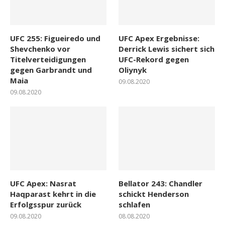
UFC 255: Figueiredo und
UFC Apex Ergebnisse:
Shevchenko vor
Derrick Lewis sichert sich
Titelverteidigungen
UFC-Rekord gegen
gegen Garbrandt und
Oliynyk
Maia
09.08.2020
09.08.2020
UFC Apex: Nasrat
Bellator 243: Chandler
Haqparast kehrt in die
schickt Henderson
Erfolgsspur zurück
schlafen
09.08.2020
08.08.2020