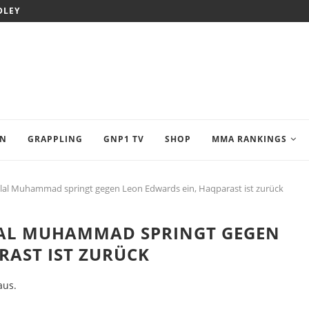
DLEY
EN
GRAPPLING
GNP1 TV
SHOP
MMA RANKINGS
elal Muhammad springt gegen Leon Edwards ein, Haqparast ist zurück
ELAL MUHAMMAD SPRINGT GEGEN
RAST IST ZURÜCK
aus.