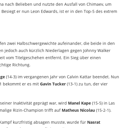
Lima nach Belieben und nutzte den Ausfall von Chimaev, um
 Besiegt er nun Leon Edwards, ist er in den Top-5 des extrem
ffen zwei Halbschwergewichte aufeinander, die beide in den
ten jedoch auch kürzlich Niederlagen gegen Johnny Walker
 vom Titelgeschehen entfernt. Ein Sieg über einen
chtige Richtung.
Ige
(14-3) im vergangenen Jahr von Calvin Kattar beendet. Nun
 21 bekommt er es mit
Gavin Tucker
(13-1) zu tun, der vier
einer Inaktivität geprägt war, wird
Manel Kape
(15-5) in Las
alige Rizin-Champion trifft auf
Matheus Nicolau
(15-2-1).
mpf kurzfristig absagen musste, wurde für
Nasrat