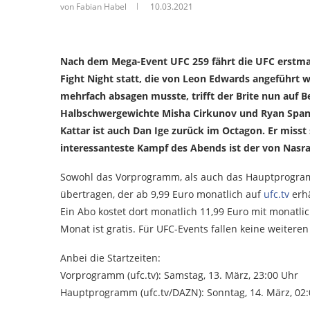
von Fabian Habel
10.03.2021
Nach dem Mega-Event UFC 259 fährt die UFC erstmal
Fight Night statt, die von Leon Edwards angeführ
mehrfach absagen musste, trifft der Brite nun au
Halbschwergewichte Misha Cirkunov und Ryan Spann 
Kattar ist auch Dan Ige zurück im Octagon. Er misst 
interessanteste Kampf des Abends ist der von Nasrat
Sowohl das Vorprogramm, als auch das Hauptprogra
übertragen, der ab 9,99 Euro monatlich auf
ufc.tv
erhä
Ein Abo kostet dort monatlich 11,99 Euro mit monatli
Monat ist gratis. Für UFC-Events fallen keine weiteren
Anbei die Startzeiten:
Vorprogramm (ufc.tv): Samstag, 13. März, 23:00 Uhr
Hauptprogramm (ufc.tv/DAZN): Sonntag, 14. März, 02