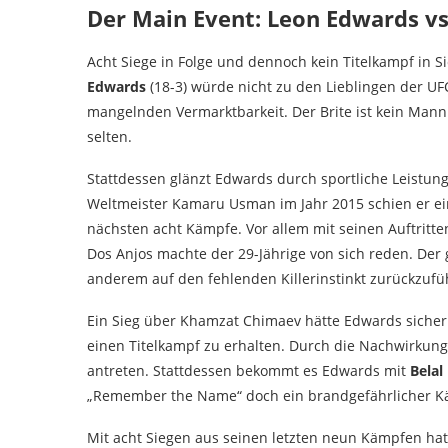
Der Main Event: Leon Edwards 
Acht Siege in Folge und dennoch kein Titelkampf in S
Edwards
(18-3) würde nicht zu den Lieblingen der UFC
mangelnden Vermarktbarkeit. Der Brite ist kein Mann
selten.
Stattdessen glänzt Edwards durch sportliche Leistun
Weltmeister Kamaru Usman im Jahr 2015 schien er ei
nächsten acht Kämpfe. Vor allem mit seinen Auftritt
Dos Anjos machte der 29-Jährige von sich reden. Der
anderem auf den fehlenden Killerinstinkt zurückzufüh
Ein Sieg über Khamzat Chimaev hätte Edwards sicherl
einen Titelkampf zu erhalten. Durch die Nachwirkun
antreten. Stattdessen bekommt es Edwards mit
Bela
„Remember the Name“ doch ein brandgefährlicher Kä
Mit acht Siegen aus seinen letzten neun Kämpfen ha