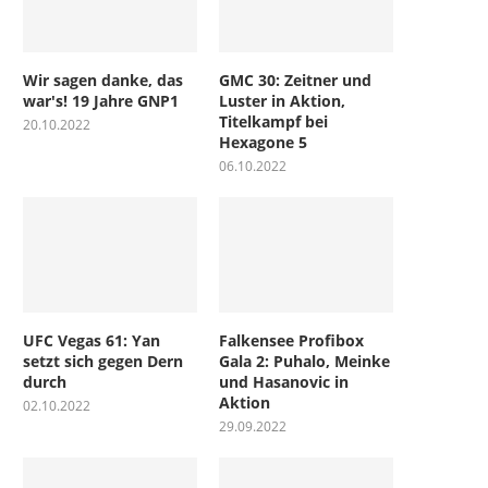
Wir sagen danke, das
GMC 30: Zeitner und
war's! 19 Jahre GNP1
Luster in Aktion,
Titelkampf bei
20.10.2022
Hexagone 5
06.10.2022
UFC Vegas 61: Yan
Falkensee Profibox
setzt sich gegen Dern
Gala 2: Puhalo, Meinke
durch
und Hasanovic in
Aktion
02.10.2022
29.09.2022