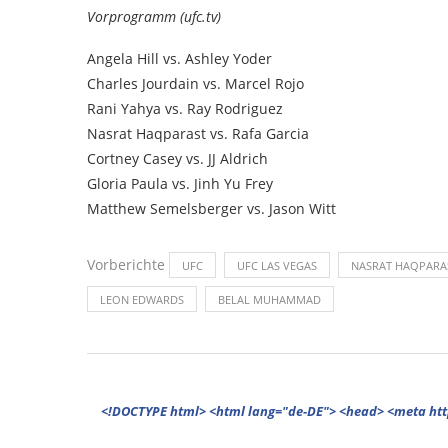
Vorprogramm (ufc.tv)
Angela Hill vs. Ashley Yoder
Charles Jourdain vs. Marcel Rojo
Rani Yahya vs. Ray Rodriguez
Nasrat Haqparast vs. Rafa Garcia
Cortney Casey vs. JJ Aldrich
Gloria Paula vs. Jinh Yu Frey
Matthew Semelsberger vs. Jason Witt
Vorberichte
UFC
UFC LAS VEGAS
NASRAT HAQPARA
LEON EDWARDS
BELAL MUHAMMAD
<!DOCTYPE html> <html lang="de-DE"> <head> <meta http-equiv="Content-Type" content="text/html; charset=UTF-8"/> <meta name="google-site-verification" content="cVGVUvWocm1gvSHxvrjHxzeA4oYlTAvZPb6G_EJBd1U" /> <!-- This website is powered by TYPO3 - inspiring people to share! TYPO3 is a free open source Content Management Framework initially created by Kasper Skaarhoj and licensed under GNU/GPL. TYPO3 is copyright 1998-2022 of Kasper Skaarhoj. Extensions are copyright of their respective owners. Information and contribution at https://typo3.org/ --> <base href="."> <title>News</title> <meta name="generator" content="TYPO3 CMS"/> <meta name="viewport" content="width=device-width,minimum-scale=1"/> <meta name="revisit-after" content="1 days"/> <meta name="allow-search" content="yes"/> <link rel="stylesheet" type="text/css" href="//fonts.googleapis.com/css?family=PT+Serif%3A300%2C300italic%2C400%2C400italic%2C500%2C500italic%2C700%2C700italic%2C800%2C800italic%7CPlayfair+Display+SC%3A300%2C300italic%2C400%2C400italic%2C500%2C500italic%2C700%2C700italic%2C800%2C800italic%7CMontserrat%3A300%2C300italic