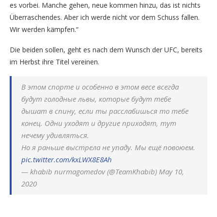
es vorbei. Manche gehen, neue kommen hinzu, das ist nichts
Überraschendes. Aber ich werde nicht vor dem Schuss fallen.
Wir werden kämpfen.“
Die beiden sollen, geht es nach dem Wunsch der UFC, bereits
im Herbst ihre Titel vereinen.
В этом спорте и особенно в этом весе всегда
будут голодные львы, которые будут тебе
дышат в спину, если ты расслабишься то тебе
конец. Одни уходят и другие приходят, тут
нечему удивляться.
Но я раньше выстрела не упаду. Мы ещё повоюем.
pic.twitter.com/kxLWX8E8Ah
— khabib nurmagomedov (@TeamKhabib) May 10,
2020