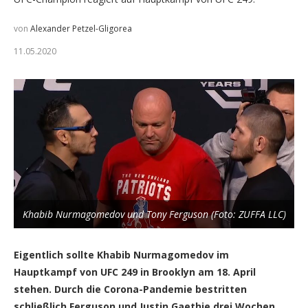
von
Alexander Petzel-Gligorea
11.05.2020
Khabib Nurmagomedov und Tony Ferguson (Foto: ZUFFA LLC)
Eigentlich sollte Khabib Nurmagomedov im
Hauptkampf von UFC 249 in Brooklyn am 18. April
stehen. Durch die Corona-Pandemie bestritten
schließlich Ferguson und Justin Gaethje drei Wochen