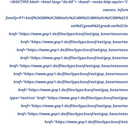
<!DOCTYPE html> <html lang="de-DE"> <head> <meta http-equiv="Content-Type" content="text/html; charset=UTF-8"/> <meta name="google-site-verification" content="cVGVUvWocm1gvSHxvrjHxzeA4oYlTAvZPb6G_EJBd1U" /> <!-- This website is powered by TYPO3 - inspiring people to share! TYPO3 is a free open source Content Management Framework initially created by Kasper Skaarhoj and licensed under GNU/GPL. TYPO3 is copyright 1998-2022 of Kasper Skaarhoj. Extensions are copyright of their respective owners. Information and contribution at https://typo3.org/ --> <base href="."> <title>MMA Deutschland</title> <meta name="generator" content="TYPO3 CMS"/> <meta name="viewport" content="width=device-width,minimum-scale=1"/> <meta name="revisit-after" content="1 days"/> <meta name="allow-search" content="yes"/> <link rel="stylesheet" type="text/css" href="//fonts.googleapis.com/css?family=PT+Serif%3A300%2C300italic%2C400%2C400italic%2C500%2C500italic%2C700%2C700italic%2C800%2C800italic%7CPlayfair+Display+SC%3A300%2C300italic%2C400%2C400italic%2C500%2C500italic%2C700%2C700italic%2C800%2C800italic%7CMontserrat%3A300%2C300italic%2C400%2C400italic%2C500%2C500italic%2C700%2C700italic%2C800%2C800italic%7COpen+Sans%3A300%2C300italic%2C400%2C400italic%2C500%2C500italic%2C700%2C700italic%2C800%2C800italic%26subset%3Dcyrillic%2Ccyrill