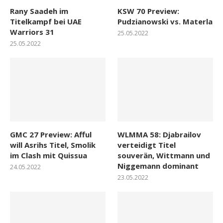
Rany Saadeh im
KSW 70 Preview:
Titelkampf bei UAE
Pudzianowski vs. Materla
Warriors 31
25.05.2022
25.05.2022
GMC 27 Preview: Afful
WLMMA 58: Djabrailov
will Asrihs Titel, Smolik
verteidigt Titel
im Clash mit Quissua
souverän, Wittmann und
Niggemann dominant
24.05.2022
23.05.2022