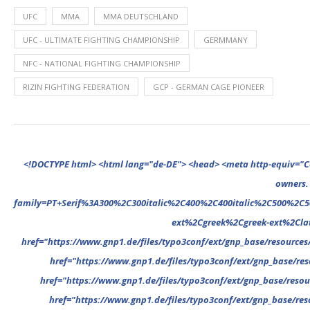
UFC
MMA
MMA DEUTSCHLAND
UFC - ULTIMATE FIGHTING CHAMPIONSHIP
GERMMANY
NFC - NATIONAL FIGHTING CHAMPIONSHIP
RIZIN FIGHTING FEDERATION
GCP - GERMAN CAGE PIONEER
<!DOCTYPE html> <html lang="de-DE"> <head> <meta http-equiv="Content-Type" content="text/html; charset=UTF-8"/> <meta name="google-site-verification" content="cVGVUvWocm1gvSHxvrjHxzeA4oYlTAvZPb6G_EJBd1U" /> <!-- This website is powered by TYPO3 - inspiring people to share! TYPO3 is a free open source Content Management Framework initially created by Kasper Skaarhoj and licensed under GNU/GPL. TYPO3 is copyright 1998-2022 of Kasper Skaarhoj. Extensions are copyright of their respective owners. Information and contribution at https://typo3.org/ --> <base href="."> <title>News</title> <meta name="generator" content="TYPO3 CMS"/> <meta name="viewport" content="width=device-width,minimum-scale=1"/> <meta name="revisit-after" content="1 days"/> <meta name="allow-search" content="yes"/> <link rel="stylesheet" type="text/css" href="//fonts.googleapis.com/css?family=PT+Serif%3A300%2C300italic%2C400%2C400italic%2C500%2C500italic%2C700%2C700italic%2C800%2C800italic%7CPlayfair+Display+SC%3A300%2C300italic%2C400%2C400italic%2C500%2C500italic%2C700%2C700italic%2C800%2C800italic%7CMontserrat%3A300%2C300italic%2C400%2C400italic%2C500%2C500italic%2C700%2C700italic%2C800%2C800italic%7COpen+Sans%3A300%2C300italic%2C400%2C400italic%2C500%2C500italic%2C700%2C700italic%2C800%2C800italic%26subset%3Dcyrillic%2Ccyrillic-ext%2Cgr