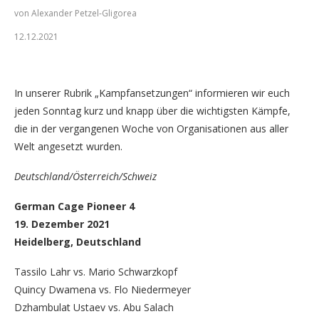
von Alexander Petzel-Gligorea
12.12.2021
Islam Dulatov kehrt zu NFC zurück (Foto: Alexander Petzel-
Gligorea/GNP1.de)
In unserer Rubrik „Kampfansetzungen“ informieren wir euch
jeden Sonntag kurz und knapp über die wichtigsten Kämpfe,
die in der vergangenen Woche von Organisationen aus aller
Welt angesetzt wurden.
Deutschland/Österreich/Schweiz
German Cage Pioneer 4
19. Dezember 2021
Heidelberg, Deutschland
Tassilo Lahr vs. Mario Schwarzkopf
Quincy Dwamena vs. Flo Niedermeyer
Dzhambulat Ustaev vs. Abu Salach