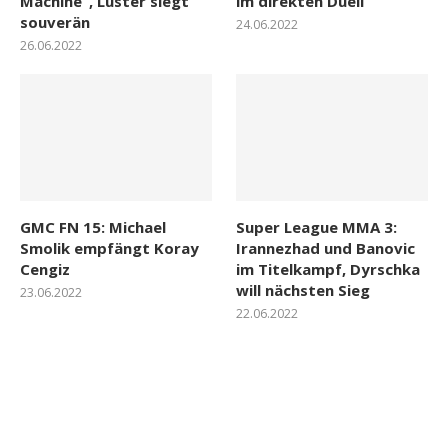
Machine“, Luster siegt
im direkten Duell
souverän
24.06.2022
26.06.2022
GMC FN 15: Michael
Super League MMA 3:
Smolik empfängt Koray
Irannezhad und Banovic
Cengiz
im Titelkampf, Dyrschka
will nächsten Sieg
23.06.2022
22.06.2022