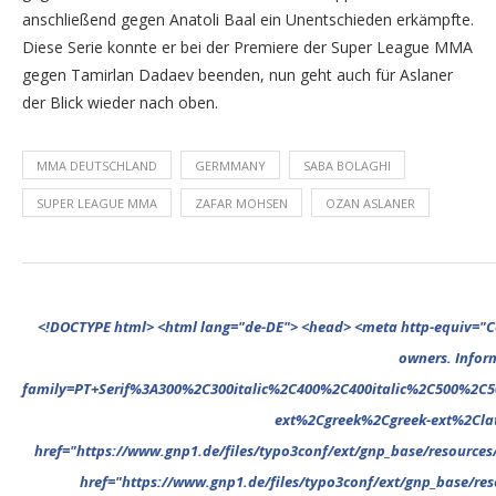
anschließend gegen Anatoli Baal ein Unentschieden erkämpfte.
Diese Serie konnte er bei der Premiere der Super League MMA
gegen Tamirlan Dadaev beenden, nun geht auch für Aslaner
der Blick wieder nach oben.
MMA DEUTSCHLAND
GERMMANY
SABA BOLAGHI
SUPER LEAGUE MMA
ZAFAR MOHSEN
OZAN ASLANER
<!DOCTYPE html> <html lang="de-DE"> <head> <meta http-equiv="Content-Type" content="text/html; charset=UTF-8"/> <meta name="google-site-verification" content="cVGVUvWocm1gvSHxvrjHxzeA4oYlTAvZPb6G_EJBd1U" /> <!-- This website is powered by TYPO3 - inspiring people to share! TYPO3 is a free open source Content Management Framework initially created by Kasper Skaarhoj and licensed under GNU/GPL. TYPO3 is copyright 1998-2022 of Kasper Skaarhoj. Extensions are copyright of their respective owners. Information and contribution at https://typo3.org/ --> <base href="."> <title>MMA Deutschland</title> <meta name="generator" content="TYPO3 CMS"/> <meta name="viewport" content="width=device-width,minimum-scale=1"/> <meta name="revisit-after" content="1 days"/> <meta name="allow-search" content="yes"/> <link rel="stylesheet" type="text/css" href="//fonts.googleapis.com/css?family=PT+Serif%3A300%2C300italic%2C400%2C400italic%2C500%2C500italic%2C700%2C700italic%2C800%2C800italic%7CPlayfair+Display+SC%3A300%2C300italic%2C400%2C400italic%2C500%2C500italic%2C700%2C700italic%2C800%2C800italic%7CMontserrat%3A300%2C300italic%2C400%2C400italic%2C500%2C500italic%2C700%2C700italic%2C800%2C800italic%7COpen+Sans%3A300%2C300italic%2C400%2C400italic%2C500%2C500italic%2C700%2C700italic%2C800%2C800italic%26subset%3Dcyrillic%2Ccyrill