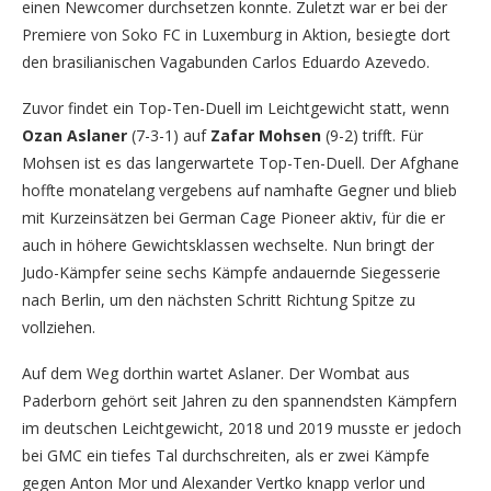
einen Newcomer durchsetzen konnte. Zuletzt war er bei der
Premiere von Soko FC in Luxemburg in Aktion, besiegte dort
den brasilianischen Vagabunden Carlos Eduardo Azevedo.
Zuvor findet ein Top-Ten-Duell im Leichtgewicht statt, wenn
Ozan Aslaner
(7-3-1) auf
Zafar Mohsen
(9-2) trifft. Für
Mohsen ist es das langerwartete Top-Ten-Duell. Der Afghane
hoffte monatelang vergebens auf namhafte Gegner und blieb
mit Kurzeinsätzen bei German Cage Pioneer aktiv, für die er
auch in höhere Gewichtsklassen wechselte. Nun bringt der
Judo-Kämpfer seine sechs Kämpfe andauernde Siegesserie
nach Berlin, um den nächsten Schritt Richtung Spitze zu
vollziehen.
Auf dem Weg dorthin wartet Aslaner. Der Wombat aus
Paderborn gehört seit Jahren zu den spannendsten Kämpfern
im deutschen Leichtgewicht, 2018 und 2019 musste er jedoch
bei GMC ein tiefes Tal durchschreiten, als er zwei Kämpfe
gegen Anton Mor und Alexander Vertko knapp verlor und