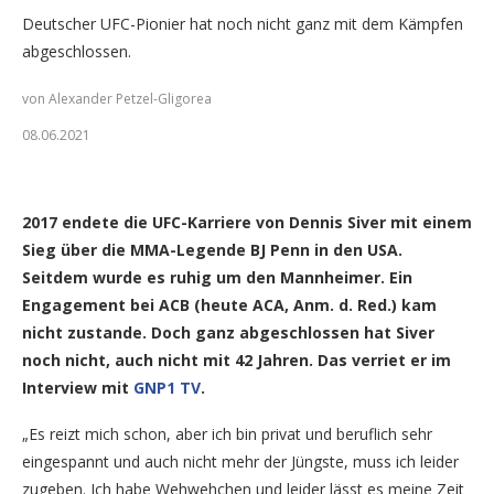
Deutscher UFC-Pionier hat noch nicht ganz mit dem Kämpfen
abgeschlossen.
von Alexander Petzel-Gligorea
08.06.2021
Dennis Siver mit Zafar Mohsen (Foto: Alexander Petzel-
Gligorea/GNP1.de)
2017 endete die UFC-Karriere von Dennis Siver mit einem
Sieg über die MMA-Legende BJ Penn in den USA.
Seitdem wurde es ruhig um den Mannheimer. Ein
Engagement bei ACB (heute ACA, Anm. d. Red.) kam
nicht zustande. Doch ganz abgeschlossen hat Siver
noch nicht, auch nicht mit 42 Jahren. Das verriet er im
Interview mit
GNP1 TV
.
„Es reizt mich schon, aber ich bin privat und beruflich sehr
eingespannt und auch nicht mehr der Jüngste, muss ich leider
zugeben. Ich habe Wehwehchen und leider lässt es meine Zeit