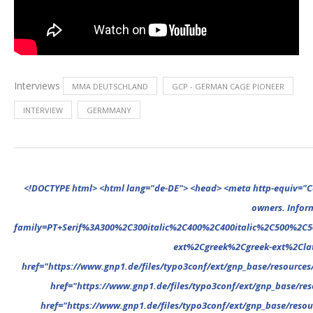
Interviews
MMA DEUTSCHLAND
GCP - GERMAN CAGE PIONEER
INTERVIEW
GERMMANY
<!DOCTYPE html> <html lang="de-DE"> <head> <meta http-equiv="Content-Type" content="text/html; charset=UTF-8"/> <meta name="google-site-verification" content="cVGVUvWocm1gvSHxvrjHxzeA4oYlTAvZPb6G_EJBd1U" /> <!-- This website is powered by TYPO3 - inspiring people to share! TYPO3 is a free open source Content Management Framework initially created by Kasper Skaarhoj and licensed under GNU/GPL. TYPO3 is copyright 1998-2022 of Kasper Skaarhoj. Extensions are copyright of their respective owners. Information and contribution at https://typo3.org/ --> <base href="."> <title>MMA Deutschland</title> <meta name="generator" content="TYPO3 CMS"/> <meta name="viewport" content="width=device-width,minimum-scale=1"/> <meta name="revisit-after" content="1 days"/> <meta name="allow-search" content="yes"/> <link rel="stylesheet" type="text/css" href="//fonts.googleapis.com/css?family=PT+Serif%3A300%2C300italic%2C400%2C400italic%2C500%2C500italic%2C700%2C700italic%2C800%2C800italic%7CPlayfair+Display+SC%3A300%2C300italic%2C400%2C400italic%2C500%2C500italic%2C700%2C700italic%2C800%2C800italic%7CMontserrat%3A300%2C300italic%2C400%2C400italic%2C500%2C500italic%2C700%2C700italic%2C800%2C800italic%7COpen+Sans%3A300%2C300italic%2C400%2C400italic%2C500%2C500italic%2C700%2C700italic%2C800%2C800italic%26subset%3Dcyrillic%2Ccyrill