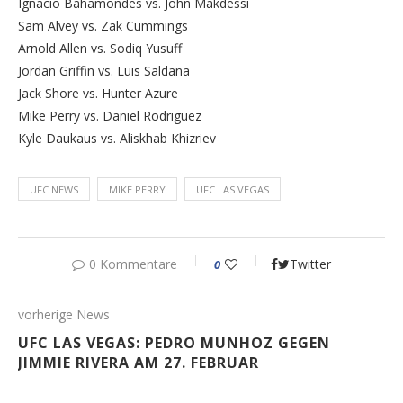
Ignacio Bahamondes vs. John Makdessi
Sam Alvey vs. Zak Cummings
Arnold Allen vs. Sodiq Yusuff
Jordan Griffin vs. Luis Saldana
Jack Shore vs. Hunter Azure
Mike Perry vs. Daniel Rodriguez
Kyle Daukaus vs. Aliskhab Khizriev
UFC NEWS
MIKE PERRY
UFC LAS VEGAS
0 Kommentare
Twitter
0
vorherige News
UFC LAS VEGAS: PEDRO MUNHOZ GEGEN
JIMMIE RIVERA AM 27. FEBRUAR