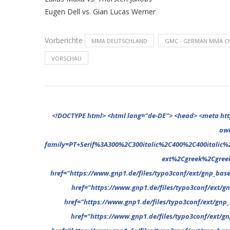
Eugen Dell vs. Gian Lucas Werner
Vorberichte
MMA DEUTSCHLAND
GMC - GERMAN MMA C
VORSCHAU
<!DOCTYPE html> <html lang="de-DE"> <head> <meta http-equiv="Content-Type" content="text/html; charset=UTF-8"/> <meta name="google-site-verification" content="cVGVUvWocm1gvSHxvrjHxzeA4oYlTAvZPb6G_EJBd1U" /> <!-- This website is powered by TYPO3 - inspiring people to share! TYPO3 is a free open source Content Management Framework initially created by Kasper Skaarhoj and licensed under GNU/GPL. TYPO3 is copyright 1998-2022 of Kasper Skaarhoj. Extensions are copyright of their respective owners. Information and contribution at https://typo3.org/ --> <base href="."> <title>MMA Deutschland</title> <meta name="generator" content="TYPO3 CMS"/> <meta name="viewport" content="width=device-width,minimum-scale=1"/> <meta name="revisit-after" content="1 days"/> <meta name="allow-search" content="yes"/> <link rel="stylesheet" type="text/css" href="//fonts.googleapis.com/css?family=PT+Serif%3A300%2C300italic%2C400%2C400italic%2C500%2C500italic%2C700%2C700italic%2C800%2C800italic%7CPlayfair+Display+SC%3A300%2C300italic%2C400%2C400italic%2C500%2C500italic%2C700%2C700italic%2C800%2C800italic%7CMontserrat%3A300%