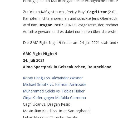
Portugal, die im Mai in England eine erfolgreiche Profi-P
Zurück im Käfig ist auch „Pretty Boy“
Cagri Ucar
(2-0).
Kämpfen nichts anbrennen und schickte Jens Oberleuck m
wird ihm
Dragan Pesic
(18-23) vorgesetzt, der, rech
Auftritte gewann und es dabei nur selten über die erste
Die GMC Fight Night 9 findet am 24. Juli 2021 statt und 
GMC Fight Night 9
24. Juli 2021
Alma Sportpark in Gelsenkirchen, Deutschland
Koray Cengiz vs. Alexander Wesner
Michael Smolik vs. Kamran Aminzade
Muhammed Celebi vs. Tobias Huber
Cinja Kiefer gegen Mafalda Carmona
Cagri Ucar vs. Dragan Pesic
Maximilian Kasch vs. Imar Samarghandi
Lukas Maxa vs. Thorsten Jakobs