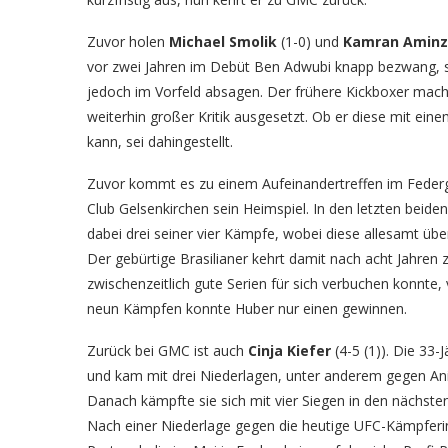
Zuvor holen
Michael Smolik
(1-0) und
Kamran Amin
vor zwei Jahren im Debüt Ben Adwubi knapp bezwang, 
jedoch im Vorfeld absagen. Der frühere Kickboxer macht
weiterhin großer Kritik ausgesetzt. Ob er diese mit e
kann, sei dahingestellt.
Zuvor kommt es zu einem Aufeinandertreffen im Fede
Club Gelsenkirchen sein Heimspiel. In den letzten beid
dabei drei seiner vier Kämpfe, wobei diese allesamt über
Der gebürtige Brasilianer kehrt damit nach acht Jahre
zwischenzeitlich gute Serien für sich verbuchen konnte, v
neun Kämpfen konnte Huber nur einen gewinnen.
Zurück bei GMC ist auch
Cinja Kiefer
(4-5 (1)). Die 3
und kam mit drei Niederlagen, unter anderem gegen Ani
Danach kämpfte sie sich mit vier Siegen in den nächste
Nach einer Niederlage gegen die heutige UFC-Kämpferin 