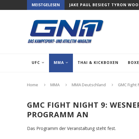
MEISTGELESEN
JAKE PAUL BESIEGT TYRON WO
UFC
MMA
THAI & KICKBOXEN
BOX
Home
MMA
MMA Deutschland
GMC Fight 
GMC FIGHT NIGHT 9: WESNE
PROGRAMM AN
Das Programm der Veranstaltung steht fest.