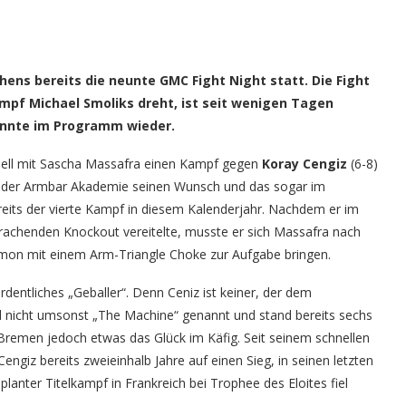
ens bereits die neunte GMC Fight Night statt. Die Fight
mpf Michael Smoliks dreht, ist seit wenigen Tagen
kannte im Programm wieder.
ell mit Sascha Massafra einen Kampf gegen
Koray Cengiz
(6-8)
 der Armbar Akademie seinen Wunsch und das sogar im
reits der vierte Kampf in diesem Kalenderjahr. Nachdem er im
achenden Knockout vereitelte, musste er sich Massafra nach
imon mit einem Arm-Triangle Choke zur Aufgabe bringen.
dentliches „Geballer“. Denn Ceniz ist keiner, der dem
 nicht umsonst „The Machine“ genannt und stand bereits sechs
 Bremen jedoch etwas das Glück im Käfig. Seit seinem schnellen
giz bereits zweieinhalb Jahre auf einen Sieg, in seinen letzten
planter Titelkampf in Frankreich bei Trophee des Eloites fiel