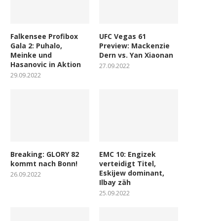
Falkensee Profibox
UFC Vegas 61
Gala 2: Puhalo,
Preview: Mackenzie
Meinke und
Dern vs. Yan Xiaonan
Hasanovic in Aktion
27.09.2022
29.09.2022
Breaking: GLORY 82
EMC 10: Engizek
kommt nach Bonn!
verteidigt Titel,
Eskijew dominant,
26.09.2022
Ilbay zäh
25.09.2022