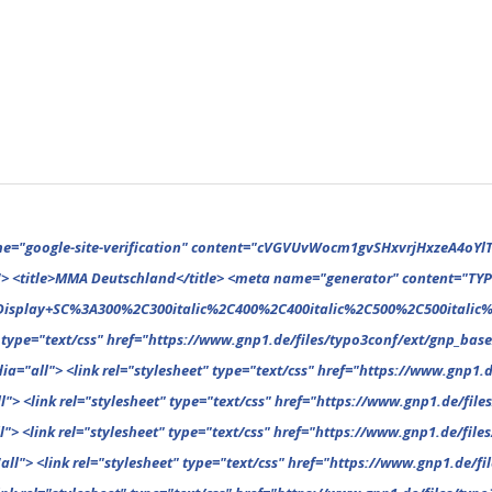
et" type="text/css" href="https://www.gnp1.de/files/typo3conf/ext/gnp_base/resources/public/assets/theme/breadcrumb-1616255617.css" media="all"> <link rel="stylesheet" type="text/css" href="https://www.gnp1.de/files/typo3conf/ext/gnp_base/resources/public/assets/theme/category-1616255617.css" media="all"> <link rel="stylesheet" type="text/css" href="https://www.gnp1.de/files/typo3conf/ext/gnp_base/resources/public/assets/theme/column-1616255617.css" media="all"> <link rel="stylesheet" type="text/css" href="https://www.gnp1.de/files/typo3conf/ext/gnp_base/resources/public/assets/theme/comments-1616255617.css" media="all"> <link rel="stylesheet" type="text/css" href="https://www.gnp1.de/files/typo3conf/ext/gnp_base/resources/public/assets/theme/featured-1616255617.css" media="all"> <link rel="stylesheet" type="text/css" href="https://www.gnp1.de/files/typo3conf/ext/gnp_base/resources/public/assets/theme/footer-1616255617.css" media="all"> <link rel="stylesheet" type="text/css" href="https://www.gnp1.de/files/typo3conf/ext/gnp_base/resources/public/assets/theme/general-1616255617.css" media="all"> <link rel="stylesheet" type="text/css" href="https://www.gnp1.de/files/typo3conf/ext/gnp_base/resources/public/assets/theme/header-1616255617.css" media="all"> <link rel="stylesheet" type="text/css" href="https://www.gnp1.de/files/typo3conf/ext/gnp_base/resources/public/assets/theme/homepagetitle-1616255617.css" media="al