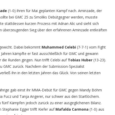
zade
(1-0) ihren für Mai geplanten Kampf nach. Aminzade, der
sollte bei GMC 25 zu Smoliks Debütgegner werden, musste
e stattdessen kurzen Prozess mit Adnan Alic und sieht sich
inem überzeugenden Sieg über den erfahrenen Aminzade entkräften
rgewicht. Dabei bekommt
Muhammed Celebi
(7-7-1) vom Fight
en Jahren kämpfte er fast ausschließlich für GMC und gewann
 die Runden gingen. Nun trifft Celebi auf
Tobias Huber
(13-23).
n zu GMC zurück. Nachdem der Submission-Spezialist
erließ ihn in den letzten Jahren das Glück. Von seinen letzten
3-Jährige gab einst ihr MMA-Debüt für GMC gegen Mandy Böhm
a Fucz und Tanja Angerer, nur schwer aus den Startlöchern.
n fünf Kämpfen jedoch zurück zu einer ausgeglichenen Bilanz.
Stephanie Egger trifft Kiefer auf
Mafalda Carmona
(1-0) aus