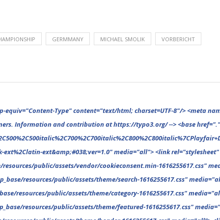
HAMPIONSHIP
GERMMANY
MICHAEL SMOLIK
VORBERICHT
2C300italic%2C400%2C400italic%2C500%2C500italic%2C700%2C700italic%2C800%2C800italic%7COpen+Sans%3A300%2C300italic%2C400%2C400italic%2C500%2C500italic%2C700%2C700italic%2C800%2C800italic%26subset%3Dcyrillic%2Ccyrillic-ext%2Cgreek%2Cgreek-ext%2Clatin-ext&amp;#038;ver=1.0" media="all"> <link rel="stylesheet" type="text/css" href="https://www.gnp1.de/files/typo3conf/ext/gnp_base/resources/public/assets/fonts/fonts-1616255617.css" media="all"> <link rel="stylesheet" type="text/css" href="https://www.gnp1.de/files/typo3conf/ext/gnp_base/resources/public/assets/vendor/vendor-1616255617.css" media="all"> <link rel="stylesheet" type="text/css" href="https://www.gnp1.de/files/typo3conf/ext/gnp_base/resources/public/assets/vendor/cookieconsent.min-1616255617.css" media="all"> <link rel="stylesheet" type="text/css" href="https://www.gnp1.de/files/typo3conf/ext/gnp_base/resources/public/assets/theme/_reset-1616255617.css" media="all"> <link rel="stylesheet" type="text/css" href="https://www.gnp1.de/files/typo3conf/ext/gnp_base/resources/public/assets/theme/mansonry-1616255617.css" media="all"> <link rel="stylesheet" type="text/css" href="https://www.gnp1.de/files/typo3conf/ext/gnp_base/resources/public/assets/theme/search-1616255617.css" media="all"> <link rel="stylesheet" type="text/css" href="https://www.gnp1.de/files/typo3conf/ext/gnp_base/resources/public/assets/theme/404-1616255617.css" media="all"> <link rel="styleshe