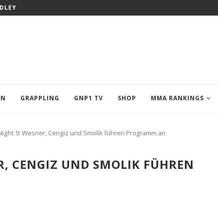
ODLEY
EN
GRAPPLING
GNP1 TV
SHOP
MMA RANKINGS
Night 9: Wesner, Cengiz und Smolik führen Programm an
R, CENGIZ UND SMOLIK FÜHREN