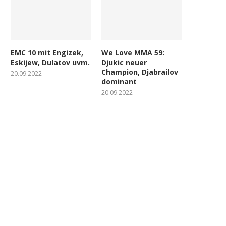
EMC 10 mit Engizek,
We Love MMA 59:
Eskijew, Dulatov uvm.
Djukic neuer
Champion, Djabrailov
20.09.2022
dominant
20.09.2022