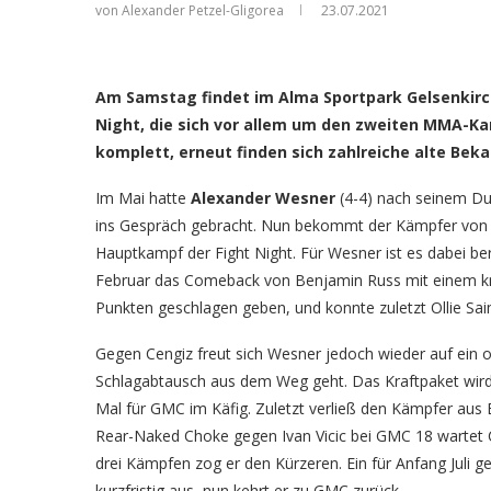
von Alexander Petzel-Gligorea
23.07.2021
Am Samstag findet im Alma Sportpark Gelsenkirch
Night, die sich vor allem um den zweiten MMA-Ka
komplett, erneut finden sich zahlreiche alte Be
Im Mai hatte
Alexander Wesner
(4-4) nach seinem Du
ins Gespräch gebracht. Nun bekommt der Kämpfer von
Hauptkampf der Fight Night. Für Wesner ist es dabei be
Februar das Comeback von Benjamin Russ mit einem kr
Punkten geschlagen geben, und konnte zuletzt Ollie Sa
Gegen Cengiz freut sich Wesner jedoch wieder auf ein or
Schlagabtausch aus dem Weg geht. Das Kraftpaket wird
Mal für GMC im Käfig. Zuletzt verließ den Kämpfer aus
Rear-Naked Choke gegen Ivan Vicic bei GMC 18 wartet Cen
drei Kämpfen zog er den Kürzeren. Ein für Anfang Juli ge
kurzfristig aus, nun kehrt er zu GMC zurück.