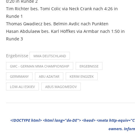
0:20 in Runde 2
Tim Richter bes. Tomi Colic via Neck Crank nach 4:26 in
Runde 1
Thomas Gwadiecz bes. Belmin Avdic nach Punkten
Hasan Abdulaew bes. Karl Höffkes via Armbar nach 1:50 in
Runde 3
Ergebnisse
MMA DEUTSCHLAND
GMC - GERMAN MMA CHAMPIONSHIP
ERGEBNISSE
GERMMANY
ABU AZAITAR
KERIM ENGIZEK
LOM-ALI ESKIEV
ABUS MAGOMEDOV
<!DOCTYPE html> <html lang="de-DE"> <head> <meta http-equiv="Content-Type" content="text/html; charset=UTF-8"/> <meta name="google-site-verification" content="cVGVUvWocm1gvSHxvrjHxzeA4oYlTAvZPb6G_EJBd1U" /> <!-- This website is powered by TYPO3 - inspiring people to share! TYPO3 is a free open source Content Management Framework initially created by Kasper Skaarhoj and licensed under GNU/GPL. TYPO3 is copyright 1998-2022 of Kasper Skaarhoj. Extensions are copyright of their respective owners. Information and contribution at https://typo3.org/ --> <base href="."> <title>MMA Deutschland</title> <meta name="generator" content="TYPO3 CMS"/> <meta name="viewport" content="width=device-width,minimum-scale=1"/> <meta name="revisit-after" content="1 days"/> <meta name="allow-search" content="yes"/> <link rel="stylesheet" type="text/css" href="//fonts.googleapis.com/css?family=PT+Serif%3A300%2C300italic%2C400%2C400italic%2C500%2C500italic%2C700%2C700italic%2C800%2C800italic%7CPlayfair+Display+SC%3A300%2C300italic%2C400%2C400italic%2C500%2C500italic%2C700%2C700italic%2C800%2C800italic%7CMontserrat%3A300%2C300italic%2C400%2C400italic%2C500%2C500italic%2C700%2C700italic%2C800%2C800italic%7COpen+Sans%3A300%2C300italic%2C400%2C400italic%2C500%2C500italic%2C700%2C700italic%2C800%2C800italic%26subset%3Dcyrillic%2Ccyrill