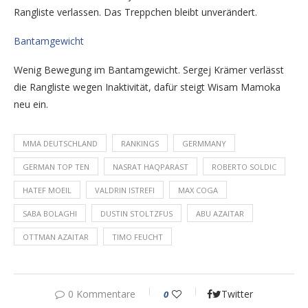
Rangliste verlassen. Das Treppchen bleibt unverändert.
Bantamgewicht
Wenig Bewegung im Bantamgewicht. Sergej Krämer verlässt
die Rangliste wegen Inaktivität, dafür steigt Wisam Mamoka
neu ein.
MMA DEUTSCHLAND
RANKINGS
GERMMANY
GERMAN TOP TEN
NASRAT HAQPARAST
ROBERTO SOLDIC
HATEF MOEIL
VALDRIN ISTREFI
MAX COGA
SABA BOLAGHI
DUSTIN STOLTZFUS
ABU AZAITAR
OTTMAN AZAITAR
TIMO FEUCHT
0 Kommentare
Twitter
0