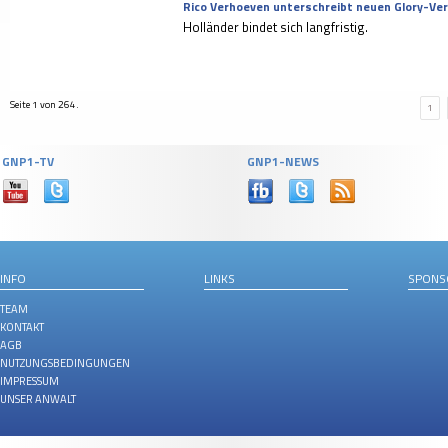
Rico Verhoeven unterschreibt neuen Glory-Ve
Holländer bindet sich langfristig.
Seite 1 von 264.
1
GNP1-TV
GNP1-NEWS
INFO
LINKS
SPONS
TEAM
KONTAKT
AGB
NUTZUNGSBEDINGUNGEN
IMPRESSUM
UNSER ANWALT