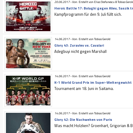
20.06.2017
-
Von: Erstellt von Elias Stefanescu & Tobias Gerol
Heroic Battle 17: Bolaghi gegen Aliev, Saszik t
Kampfprogramm für den 9. Juli füllt sich.
14.06.2017
-
Von: Erstellt von Tobias Gerold
Glory 43: Zuravlev vs. Cavalari
Adegbuyi nicht gegen Marshall
14.06.2017
-
Von: Erstellt von Tobias Gerold
K-1 World Grand Prix im Super-Weltergewich
Tournament am 18. Juni in Saitama.
14.06.2017
-
Von: Erstellt von Tobias Gerold
Glory 42: Die Nachwehen von Paris
Was macht Holzken? Groenhart, Grigorian & Ba