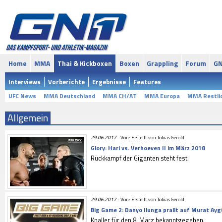
Home
MMA
Thai & Kickboxen
Boxen
Grappling
Forum
GN
Interviews
Vorberichte
Ergebnisse
Features
UFC News
MMA Deutschland
MMA CH/AT
MMA Europa
MMA Restli
Allgemein
29.06.2017
-
Von: Erstellt von Tobias Gerold
Glory: Hari vs. Verhoeven II im März 2018
Rückkampf der Giganten steht fest.
29.06.2017
-
Von: Erstellt von Tobias Gerold
Big Game 2: Danyo Ilunga prallt auf Murat Ay
Knaller für den 8. März bekanntgegeben.