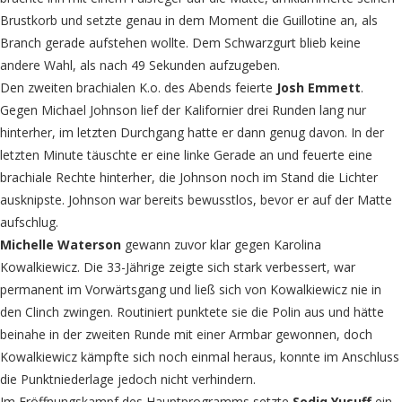
Brustkorb und setzte genau in dem Moment die Guillotine an, als
Branch gerade aufstehen wollte. Dem Schwarzgurt blieb keine
andere Wahl, als nach 49 Sekunden aufzugeben.
Den zweiten brachialen K.o. des Abends feierte
Josh Emmett
.
Gegen Michael Johnson lief der Kalifornier drei Runden lang nur
hinterher, im letzten Durchgang hatte er dann genug davon. In der
letzten Minute täuschte er eine linke Gerade an und feuerte eine
brachiale Rechte hinterher, die Johnson noch im Stand die Lichter
ausknipste. Johnson war bereits bewusstlos, bevor er auf der Matte
aufschlug.
Michelle Waterson
gewann zuvor klar gegen Karolina
Kowalkiewicz. Die 33-Jährige zeigte sich stark verbessert, war
permanent im Vorwärtsgang und ließ sich von Kowalkiewicz nie in
den Clinch zwingen. Routiniert punktete sie die Polin aus und hätte
beinahe in der zweiten Runde mit einer Armbar gewonnen, doch
Kowalkiewicz kämpfte sich noch einmal heraus, konnte im Anschluss
die Punktniederlage jedoch nicht verhindern.
Im Eröffnungskampf des Hauptprogramms setzte
Sodiq Yusuff
ein