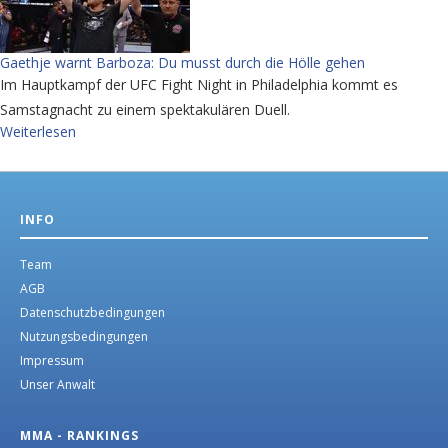
Gaethje warnt Barboza: Du musst durch die Hölle gehen
Im Hauptkampf der UFC Fight Night in Philadelphia kommt es
Samstagnacht zu einem spektakulären Duell.
Weiterlesen
INFO
Team
AGB
Datenschutzbedingungen
Nutzungsbedingungen
Impressum
Unser Anwalt
MMA - RANKINGS