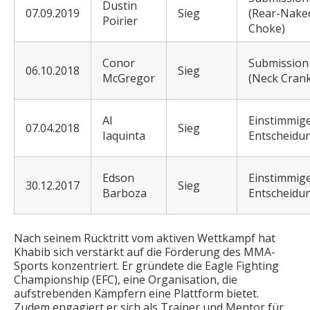
Dustin
07.09.2019
Sieg
(Rear-Nake
Poirier
Choke)
Conor
Submission
06.10.2018
Sieg
McGregor
(Neck Crank
Al
Einstimmig
07.04.2018
Sieg
Iaquinta
Entscheidu
Edson
Einstimmig
30.12.2017
Sieg
Barboza
Entscheidu
Nach seinem Rücktritt vom aktiven Wettkampf hat
Khabib sich verstärkt auf die Förderung des MMA-
Sports konzentriert. Er gründete die Eagle Fighting
Championship (EFC), eine Organisation, die
aufstrebenden Kämpfern eine Plattform bietet.
Zudem engagiert er sich als Trainer und Mentor für