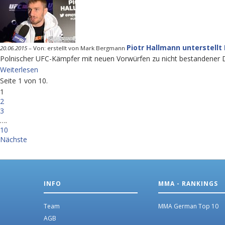
Piotr Hallmann unterstellt
20.06.2015
–
Von: erstellt von Mark Bergmann
Polnischer UFC-Kämpfer mit neuen Vorwürfen zu nicht bestandener 
Weiterlesen
Seite 1 von 10.
1
2
3
….
10
Nächste
INFO
MMA - RANKINGS
Team
MMA German Top 10
AGB