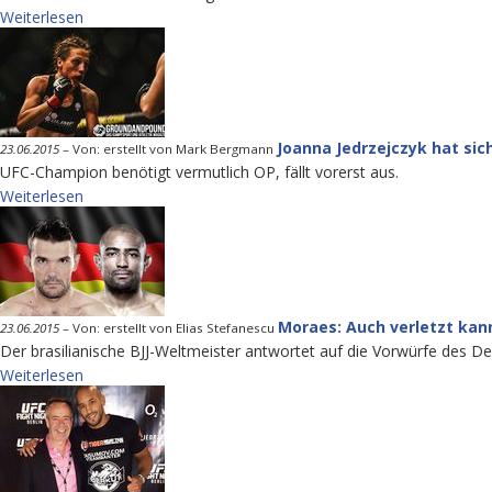
Weiterlesen
Joanna Jedrzejczyk hat si
23.06.2015
–
Von: erstellt von Mark Bergmann
UFC-Champion benötigt vermutlich OP, fällt vorerst aus.
Weiterlesen
Moraes: Auch verletzt kann
23.06.2015
–
Von: erstellt von Elias Stefanescu
Der brasilianische BJJ-Weltmeister antwortet auf die Vorwürfe des D
Weiterlesen