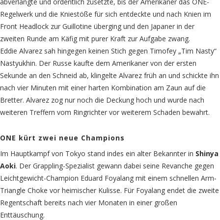
abverlangte und ordentlich zusetzte, bis der Amerikaner das ONE-
Regelwerk und die Kniestöße für sich entdeckte und nach Knien im
Front Headlock zur Guillotine überging und den Japaner in der
zweiten Runde am Käfig mit purer Kraft zur Aufgabe zwang.
Eddie Alvarez sah hingegen keinen Stich gegen Timofey „Tim Nasty“
Nastyukhin. Der Russe kaufte dem Amerikaner von der ersten
Sekunde an den Schneid ab, klingelte Alvarez früh an und schickte ihn
nach vier Minuten mit einer harten Kombination am Zaun auf die
Bretter. Alvarez zog nur noch die Deckung hoch und wurde nach
weiteren Treffern vom Ringrichter vor weiterem Schaden bewahrt.
ONE kürt zwei neue Champions
Im Hauptkampf von Tokyo stand indes ein alter Bekannter in
Shinya
Aoki
. Der Grappling-Spezialist gewann dabei seine Revanche gegen
Leichtgewicht-Champion Eduard Foyalang mit einem schnellen Arm-
Triangle Choke vor heimischer Kulisse. Für Foyalang endet die zweite
Regentschaft bereits nach vier Monaten in einer großen
Enttäuschung.